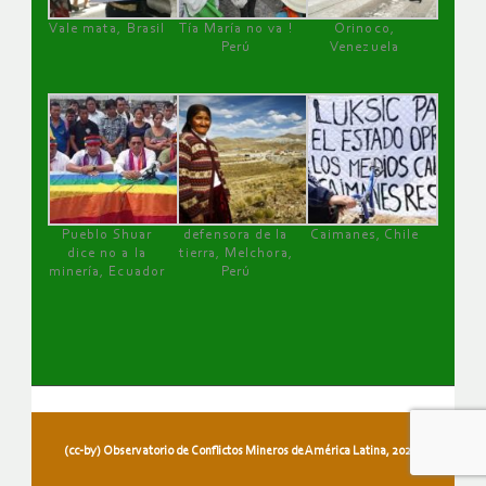
Vale mata, Brasil
Tía María no va !
Orinoco,
Perú
Venezuela
Pueblo Shuar
defensora de la
Caimanes, Chile
dice no a la
tierra, Melchora,
minería, Ecuador
Perú
(cc-by) Observatorio de Conflictos Mineros de América Latina, 2026