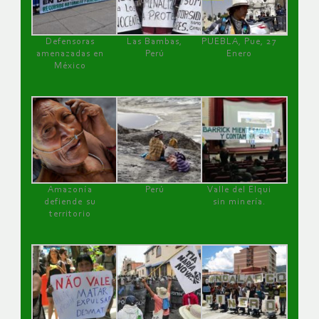
Defensoras
Las Bambas,
PUEBLA, Pue, 27
amenazadas en
Perú
Enero
México
Amazonía
Perú
Valle del Elqui
defiende su
sin minería.
territorio