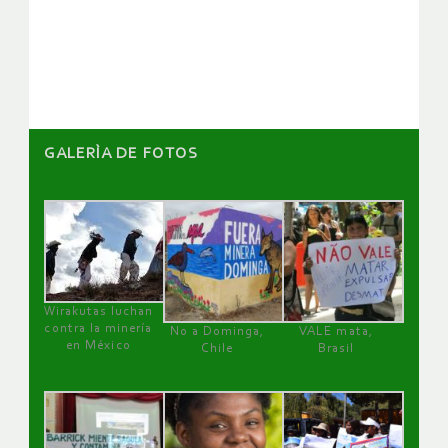
de
artículos
GALERÌA DE FOTOS
Wirakutas luchan
contra la minería
No a Dominga,
VALE mata,
en México
Chile
Brasil