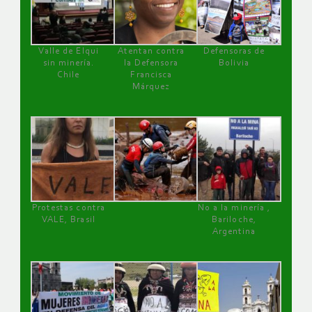
Valle de Elqui
Atentan contra
Defensoras de
sin minería.
la Defensora
Bolivia
Chile
Francisca
Márquez
Protestas contra
No a la minería ,
VALE, Brasil
Bariloche,
Argentina