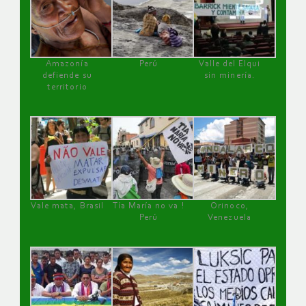
Amazonía
Perú
Valle del Elqui
defiende su
sin minería.
territorio
Vale mata, Brasil
Tía María no va !
Orinoco,
Perú
Venezuela