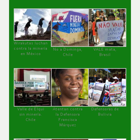
Wirakutas luchan
contra la minería
No a Dominga,
VALE mata,
en México
Chile
Brasil
Valle de Elqui
Atentan contra
Defensoras de
sin minería.
la Defensora
Bolivia
Chile
Francisca
Márquez