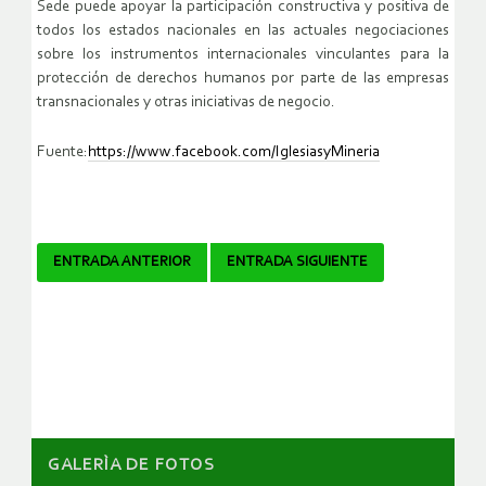
Sede puede apoyar la participación constructiva y positiva de
todos los estados nacionales en las actuales negociaciones
sobre los instrumentos internacionales vinculantes para la
protección de derechos humanos por parte de las empresas
transnacionales y otras iniciativas de negocio.
Fuente:
https://www.facebook.com/IglesiasyMineria
Navegador
ENTRADA ANTERIOR
ENTRADA SIGUIENTE
de
artículos
GALERÌA DE FOTOS