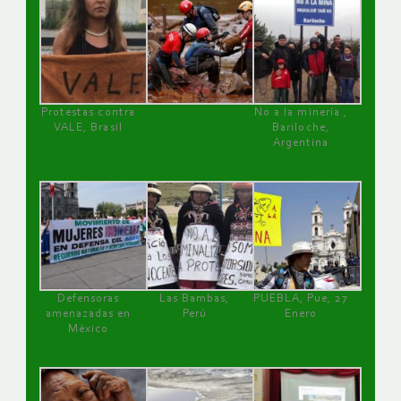
Protestas contra
No a la minería ,
VALE, Brasil
Bariloche,
Argentina
Defensoras
Las Bambas,
PUEBLA, Pue, 27
amenazadas en
Perú
Enero
México