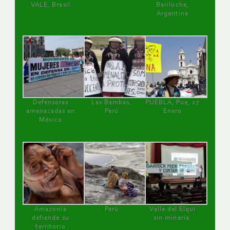
VALE, Brasil
Bariloche,
Argentina
Defensoras
Las Bambas,
PUEBLA, Pue, 27
amenazadas en
Perú
Enero
México
Amazonía
Perú
Valle del Elqui
defiende su
sin minería.
territorio