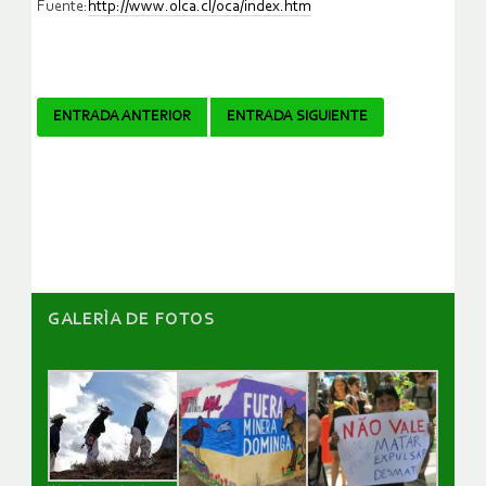
Fuente:
http://www.olca.cl/oca/index.htm
Navegador
ENTRADA ANTERIOR
ENTRADA SIGUIENTE
de
artículos
GALERÌA DE FOTOS