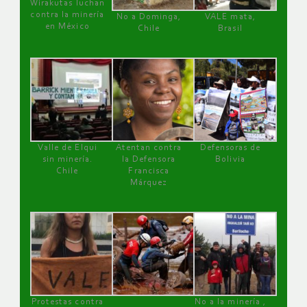
Wirakutas luchan
contra la minería
No a Dominga,
VALE mata,
en México
Chile
Brasil
Valle de Elqui
Atentan contra
Defensoras de
sin minería.
la Defensora
Bolivia
Chile
Francisca
Márquez
Protestas contra
No a la minería ,