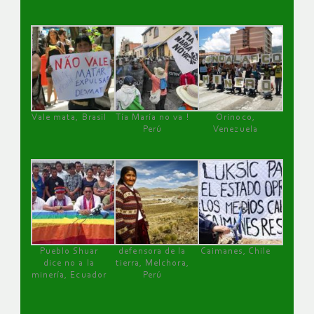
Vale mata, Brasil
Tía María no va !
Orinoco,
Perú
Venezuela
Pueblo Shuar
defensora de la
Caimanes, Chile
dice no a la
tierra, Melchora,
minería, Ecuador
Perú