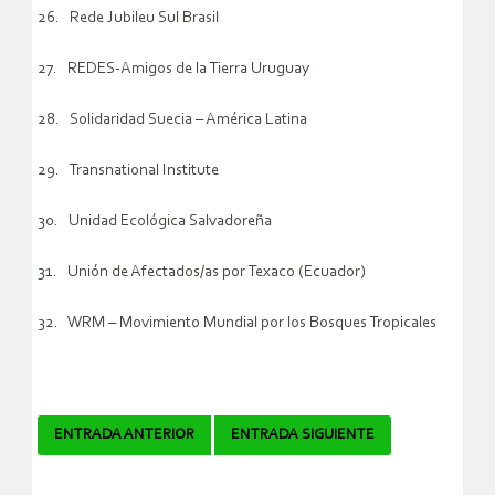
26. Rede Jubileu Sul Brasil
27. REDES-Amigos de la Tierra Uruguay
28. Solidaridad Suecia – América Latina
29. Transnational Institute
30. Unidad Ecológica Salvadoreña
31. Unión de Afectados/as por Texaco (Ecuador)
32. WRM – Movimiento Mundial por los Bosques Tropicales
Navegador
ENTRADA ANTERIOR
ENTRADA SIGUIENTE
de