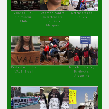
Valle de Elqui
Atentan contra
Defensoras de
sin minería.
la Defensora
Bolivia
Chile
Francisca
Márquez
Protestas contra
No a la minería ,
VALE, Brasil
Bariloche,
Argentina