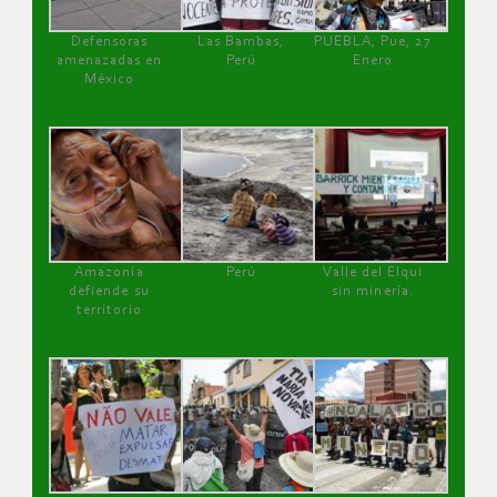
Defensoras
Las Bambas,
PUEBLA, Pue, 27
amenazadas en
Perú
Enero
México
Amazonía
Perú
Valle del Elqui
defiende su
sin minería.
territorio