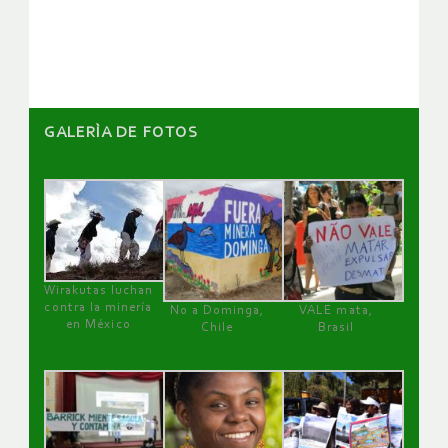
artículos
GALERÌA DE FOTOS
Wirakutas luchan
contra la minería
No a Dominga,
VALE mata,
en México
Chile
Brasil