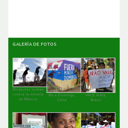
de
artículos
GALERÌA DE FOTOS
Wirakutas luchan
contra la minería
No a Dominga,
VALE mata,
en México
Chile
Brasil