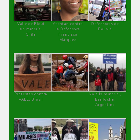
Valle de Elqui
Atentan contra
Defensoras de
sin minería.
la Defensora
Bolivia
Chile
Francisca
Márquez
Protestas contra
No a la minería ,
VALE, Brasil
Bariloche,
Argentina