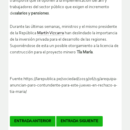
transporte que se oponen a la implementación del
SIT
y
trabajadores del sector público que exigen el incremento
de
salarios y pensiones
.
Durante las últimas semanas, ministros y el mismo presidente
de la República
Martín Vizcarra
han deslindado la importancia
de la inversión privada para el desarrollo de las regiones.
Suponiéndose de esta un posible otorgamiento a la licencia de
construcción para el proyecto minero
Tía María
.
Fuente:https://larepublica.pe/sociedad/2019/06/19/arequipa-
anuncian-paro-contundente-para-este-jueves-en-rechazo-a-
tia-maria/
Navegador
ENTRADA ANTERIOR
ENTRADA SIGUIENTE