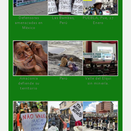
Defensoras
Las Bambas,
PUEBLA, Pue, 27
amenazadas en
Perú
Enero
México
Amazonía
Perú
Valle del Elqui
defiende su
sin minería.
territorio