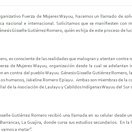
anizativo Fuerza de Mujeres Wayuu, hacemos un llamado de solid
ca nacional e internacional. Solicitamos que se manifiesten con
nesis Gisselle Gutiérrez Romero, quién es hija de este proceso de luc
ero, es consciente de las realidades que malogran y atentan contra
a Fuerza de Mujeres Wayuu, organización desde la cual se adelantan 
n en contra del pueblo Wayuu. Génesis Gisselle Gutiérrez Romero,
echos humanos, Jakeline Romero Epiayu. Ambas son miembras de la 
 filial de la Asociación de Laulayu y Cabildos Indígenas Wayuu del S
selle Gutiérrez Romero recibió una llamada en su celular desde un
 Barrancas, La Guajira, donde cursa sus estudios secundarios. En la
te vamos a matar”.