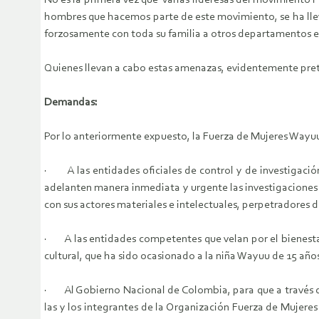
No es la primera vez que varias lideresas del movimiento
hombres que hacemos parte de este movimiento, se ha lle
forzosamente con toda su familia a otros departamentos e i
Quienes llevan a cabo estas amenazas, evidentemente prete
Demandas:
Por lo anteriormente expuesto, la Fuerza de Mujeres Wayuu 
· A las entidades oficiales de control y de investigació
adelanten manera inmediata y urgente las investigaciones 
con sus actores materiales e intelectuales, perpetradores 
· A las entidades competentes que velan por el bienestar
cultural, que ha sido ocasionado a la niña Wayuu de 15 año
· Al Gobierno Nacional de Colombia, para que a través del
las y los integrantes de la Organización Fuerza de Mujere