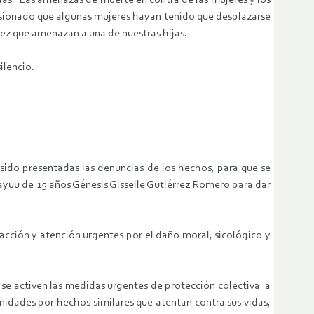
as. Las amenazas de muerte en contra de las mujeres y los
sionado que algunas mujeres hayan tenido que desplazarse
vez que amenazan a una de nuestras hijas.
ilencio.
sido presentadas las denuncias de los hechos, para que se
ayuu de 15 años Génesis Gisselle Gutiérrez Romero para dar
cción y atención urgentes por el daño moral, sicológico y
 se activen las medidas urgentes de protección colectiva a
nidades por hechos similares que atentan contra sus vidas,