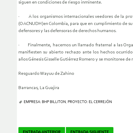
siguen en condiciones de riesgo inminente.
· A los organismos internacionales veedores de la pro
(OACNUDH)en Colombia, para que en cumplimiento de su man
defensores y las defensoras de derechos humanos.
· Finalmente, hacemos un llamado fraternal a las Organ
manifiesten su abierto rechazo ante los hechos ocurrido
años Génesis Gisselle Gutiérrez Romero y se monitoree de 
Resguardo Wayuu de Zahino
Barrancas, La Guajira
EMPRESA: BHP BILLITON
,
PROYECTO: EL CERREJÓN
ENTRADA ANTERIOR
ENTRADA SIGUIENTE