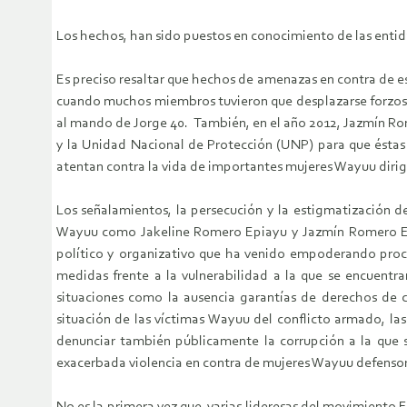
Los hechos, han sido puestos en conocimiento de las entid
Es preciso resaltar que hechos de amenazas en contra de e
cuando muchos miembros tuvieron que desplazarse forzos
al mando de Jorge 40. También, en el año 2012, Jazmín Ro
y la Unidad Nacional de Protección (UNP) para que éstas 
atentan contra la vida de importantes mujeres Wayuu diri
Los señalamientos, la persecución y la estigmatización d
Wayuu como Jakeline Romero Epiayu y Jazmín Romero Epia
político y organizativo que ha venido empoderando proc
medidas frente a la vulnerabilidad a la que se encuentr
situaciones como la ausencia garantías de derechos de c
situación de las víctimas Wayuu del conflicto armado, l
denunciar también públicamente la corrupción a la que 
exacerbada violencia en contra de mujeres Wayuu defenso