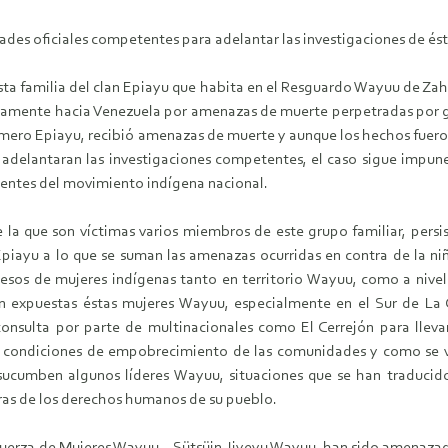
ades oficiales competentes para adelantar las investigaciones de ést
sta familia del clan Epiayu que habita en el Resguardo Wayuu de Za
amente hacia Venezuela por amenazas de muerte perpetradas por gr
mero Epiayu, recibió amenazas de muerte y aunque los hechos fueron 
adelantaran las investigaciones competentes, el caso sigue impun
gentes del movimiento indígena nacional.
e la que son víctimas varios miembros de este grupo familiar, pers
yu a lo que se suman las amenazas ocurridas en contra de la niña
esos de mujeres indígenas tanto en territorio Wayuu, como a niv
an expuestas éstas mujeres Wayuu, especialmente en el Sur de La
onsulta por parte de multinacionales como El Cerrejón para llev
as condiciones de empobrecimiento de las comunidades y como se v
sucumben algunos líderes Wayuu, situaciones que se han traducid
ras de los derechos humanos de su pueblo.