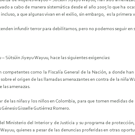
 Fuerza de Mujeres Wayuu – Sütsüin Jiyeyu Wayuu, han sido amenazad
vado a cabo de manera sistemática desde el año 2005 lo que ha oca
ncluso, a que algunas vivan en el exilio, sin embargo, es la primera 
nden infundir terror para debilitarnos, pero no podemos seguir en s
– Sütsüin Jiyeyu Wayuu, hace las siguientes exigencias:
n competentes como la Fiscalía General de la Nación, a donde han 
sobre el origen de las llamadas amenazantes en contra de la niña W
de las amenazas.
 de las niñas y los niños en Colombia, para que tomen medidas de a
s Génesis Gisselle Gutiérrez Romero.
 Ministerio del Interior y de Justicia y su programa de protección,
s Wayuu, quienes a pesar de las denuncias proferidas en otras oportu