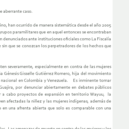
e aberrante caso.
hino, han ocurrido de manera sistemática desde el año 2005
upos paramilitares que en aquel entonces se encontraban
denunciados ante instituciones oficiales como La Fiscalía
e sin que se conozcan los perpetradores de los hechos que
isten severamente, especialmente en contra de las mujeres
 Génesis Gisselle Gutiérrez Romero, hija del movimiento
el nacional en Colombia y Venezuela. Es inminente tomar
 Guajira, por denunciar abiertamente en debates públicos
ar a cabo proyectos de expansión en territorio Wayuu, la
en afectadas la niñez y las mujeres indígenas, además de
o en una afrenta abierta que solo es comparable con una