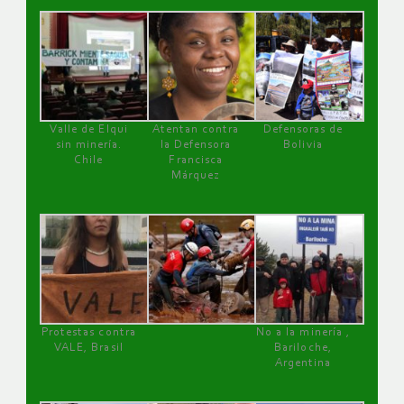
Valle de Elqui
Atentan contra
Defensoras de
sin minería.
la Defensora
Bolivia
Chile
Francisca
Márquez
Protestas contra
No a la minería ,
VALE, Brasil
Bariloche,
Argentina