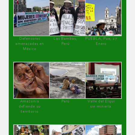
Defensoras
Las Bambas,
PUEBLA, Pue, 27
amenazadas en
Perú
Enero
México
Amazonía
Perú
Valle del Elqui
defiende su
sin minería.
territorio