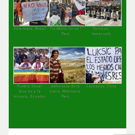
Vale mata, Brasil
Tía María no va !
Orinoco,
Perú
Venezuela
Pueblo Shuar
defensora de la
Caimanes, Chile
dice no a la
tierra, Melchora,
minería, Ecuador
Perú