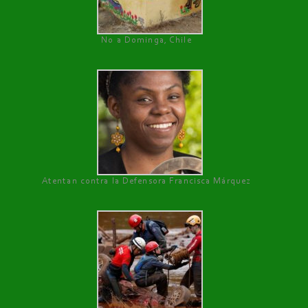
No a Dominga, Chile
Atentan contra la Defensora Francisca Márquez