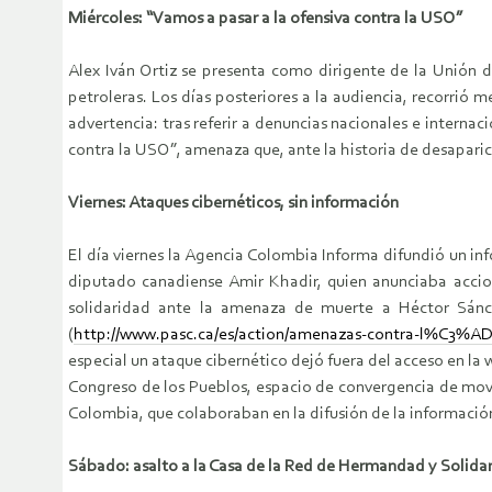
Miércoles: “Vamos a pasar a la ofensiva contra la USO”
Alex Iván Ortiz se presenta como dirigente de la Unión d
petroleras. Los días posteriores a la audiencia, recorrió
advertencia: tras referir a denuncias nacionales e interna
contra la USO”, amenaza que, ante la historia de desapari
Viernes: Ataques cibernéticos, sin información
El día viernes la Agencia Colombia Informa difundió un inf
diputado canadiense Amir Khadir, quien anunciaba accion
solidaridad ante la amenaza de muerte a Héctor Sánc
(
http://www.pasc.ca/es/action/amenazas-contra-l%C3%AD
especial un ataque cibernético dejó fuera del acceso en la
Congreso de los Pueblos, espacio de convergencia de movim
Colombia, que colaboraban en la difusión de la informació
Sábado: asalto a la Casa de la Red de Hermandad y Solid