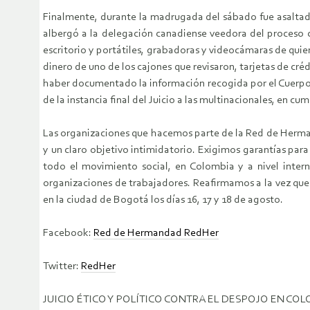
Finalmente, durante la madrugada del sábado fue asaltada
albergó a la delegación canadiense veedora del proceso c
escritorio y portátiles, grabadoras y videocámaras de quie
dinero de uno de los cajones que revisaron, tarjetas de cré
haber documentado la información recogida por el Cuerpo C
de la instancia final del Juicio a las multinacionales, en 
Las organizaciones que hacemos parte de la Red de Herm
y un claro objetivo intimidatorio. Exigimos garantías pa
todo el movimiento social, en Colombia y a nivel inter
organizaciones de trabajadores. Reafirmamos a la vez 
en la ciudad de Bogotá los días 16, 17 y 18 de agosto.
Facebook:
Red de Hermandad RedHer
Twitter:
RedHer
JUICIO ÉTICO Y POLÍTICO CONTRA EL DESPOJO EN CO