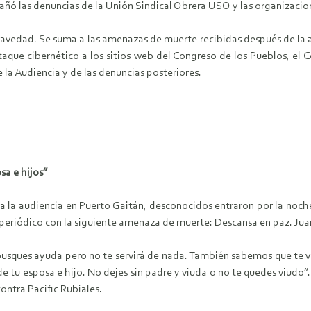
añó las denuncias de la Unión Sindical Obrera USO y las organizacio
avedad. Se suma a las amenazas de muerte recibidas después de la au
aque cibernético a los sitios web del Congreso de los Pueblos, el C
la Audiencia y de las denuncias posteriores.
sa e hijos”
a la audiencia en Puerto Gaitán, desconocidos entraron por la noch
e periódico con la siguiente amenaza de muerte: Descansa en paz. Ju
usques ayuda pero no te servirá de nada. También sabemos que te 
de tu esposa e hijo. No dejes sin padre y viuda o no te quedes viudo
ontra Pacific Rubiales.