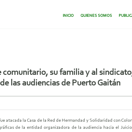
SALTAR AL CONTENIDO.
INICIO
QUIENES SOMOS
PUBLI
omunitario, su familia y al sindicato
de las audiencias de Puerto Gaitán
 fue atacada la Casa de la Red de Hermandad y Solidaridad con Co
ficas de la entidad organizadora de la audiencia hacia el Juicio É