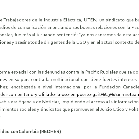
e Trabajadores de la Industria Eléctrica, UTEN, un sindicato que 
 medios de comunicación anunciando sus buenas relaciones con la Paci
cionales, fue más allá cuando sentenció: “ya nos cansamos de esta acc
ciones y asesinatos de dirigentes de la USO y en el actual contexto
orme especial con las denuncias contra la Pacific Rubiales que se d
es en su país contra la multinacional que tiene fuertes interese
hez, encabezada a nivel internacional por la Fundación Canad
der-comunitario-y-afiliado-la-uso-en-puerto-gait%C3%A1n-metaa
 web a esa Agencia de Noticias, impidiendo el acceso a la información
ientos sociales y sindicatos que promueven el Juicio Ético y Políti
n.
aridad con Colombia (REDHER)