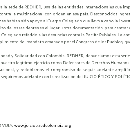
 la sede de REDHER, una de las entidades internacionales que impu
ontra la multinacional con origen en ese país. Desconocidos ingresa
nes habían sido apoyo al Cuerpo Colegiado que llevó a cabo la invest
dito de los residentes en el lugar u otra documentación, para centra
olegiado referido a las denuncias contra la Pacific Rubiales. La e
cumplimiento del mandato emanado por el Congreso de los Pueblos, que 
andad y Solidaridad con Colombia, REDHER, denunciamos esta seri
ra nuestro legítimo ejercicio como Defensores de Derechos Humanos
nacional, y redoblamos el compromiso de seguir adelante amplifi
que seguiremos adelante con la realización del JUICIO ÉTICO Y P
LOMBIA:
www.juicioe.redcolombia.org