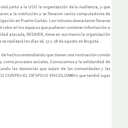
lsó junto a la USO la organización de la Audiencia, y que
ron a la institución y se llevaron varios computadores de
igación en Puerto Gaitán. Los intrusos descartaron llevarse
r el robo en los equipos que pudieran contener información o
ntidad atacada, REDHER, tiene en sus manos la organización
se realizará los días 16, 17 y 18 de agosto en Bogotá.
e de hechos entendiendo que tienen una motivación común
 y como procesos sociales. Convocamos a la solidaridad de
cando las denuncias que surjan de las comunidades y las
OLÍTICO CONTRA EL DESPOJO EN COLOMBIA que tendrá lugar