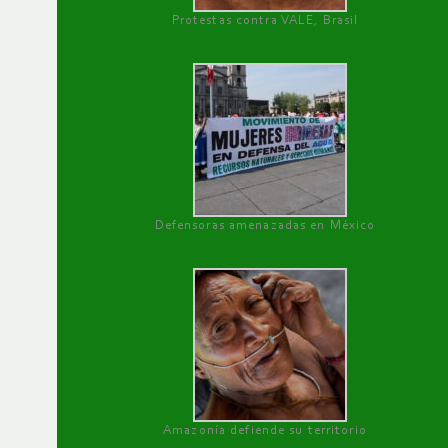
Protestas contra VALE, Brasil
Defensoras amenazadas en México
Amazonía defiende su territorio