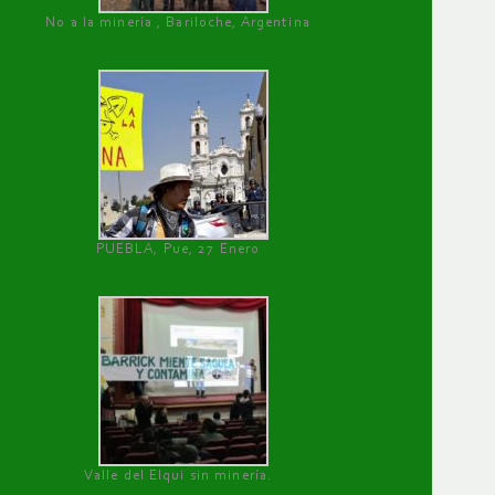
No a la minería , Bariloche, Argentina
PUEBLA, Pue, 27 Enero
Valle del Elqui sin minería.