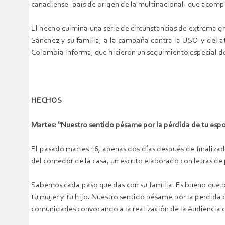
canadiense -país de origen de la multinacional- que acomp
El hecho culmina una serie de circunstancias de extrema gr
Sánchez y su familia; a la campaña contra la USO y del at
Colombia Informa, que hicieron un seguimiento especial de 
HECHOS
Martes: “Nuestro sentido pésame por la pérdida de tu espo
El pasado martes 16, apenas dos días después de finalizad
del comedor de la casa, un escrito elaborado con letras d
Sabemos cada paso que das con su familia. Es bueno que b
tu mujer y tu hijo. Nuestro sentido pésame por la perdida 
comunidades convocando a la realización de la Audiencia c