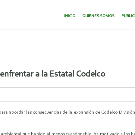
SALTAR AL CONTENIDO.
INICIO
QUIENES SOMOS
PUBLI
nfrentar a la Estatal Codelco
ra abordar las consecuencias de la expansión de Codelco División 
ión ambiental que ha sido al menos cuestionable, ha motivado a los 