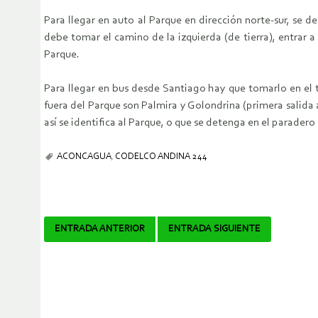
Para llegar en auto al Parque en dirección norte-sur, se d
debe tomar el camino de la izquierda (de tierra), entrar a 
Parque.
Para llegar en bus desde Santiago hay que tomarlo en el t
fuera del Parque son Palmira y Golondrina (primera salida a 
así se identifica al Parque, o que se detenga en el paradero
ACONCAGUA
,
CODELCO ANDINA 244
Navegador
ENTRADA ANTERIOR
ENTRADA SIGUIENTE
de
artículos