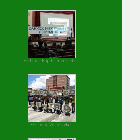
Valle del Elqui sin minería.
Orinoco, Venezuela