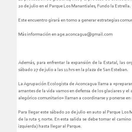
20 de julio en el Parque Los Manantiales, Fundo la Estrella.
Este encuentro girará en torno a generar estrategias comu
Más información en age.aconcagua@gmail.com
Además, para enfrentar la expansión de la Estatal, las o
sábado 27 de julio a las 11 hrs en la plaza de San Esteban.
La Agrupación Ecologista de Aconcagua llama a «preparar 
amantes de la vida vamos en defensa de los glaciares y el a
alegórico comunitario» llaman a coordinarse y ponerse en 
Para llegar este sábado 20 de julio en auto al Parque Los 
de la ruta 5 norte. En esta salida se debe tomar el camino 
izquierda) hasta llegar al Parque.