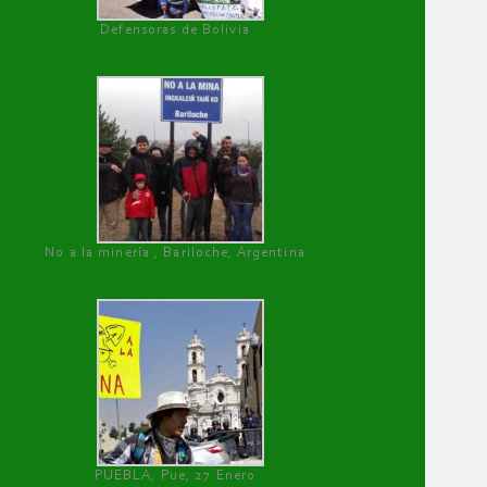
Defensoras de Bolivia
No a la minería , Bariloche, Argentina
PUEBLA, Pue, 27 Enero