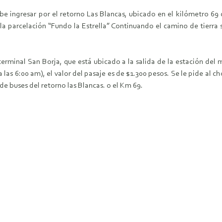
ebe ingresar por el retorno Las Blancas, ubicado en el kilómetro 69 d
la parcelación “Fundo la Estrella” Continuando el camino de tierra s
erminal San Borja, que está ubicado a la salida de la estación del m
las 6:00 am), el valor del pasaje es de $1.300 pesos. Se le pide al c
 de buses del retorno las Blancas. o el Km 69.