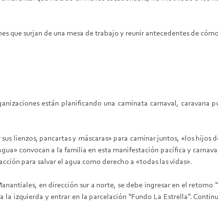
nes que surjan de una mesa de trabajo y reunir antecedentes de cóm
rganizaciones están planificando una caminata carnaval, caravana 
sus lienzos, pancartas y máscaras» para caminar juntos, «los hijos 
gua» convocan a la familia en esta manifestación pacífica y carnavale
acción para salvar el agua como derecho a «todas las vidas».
Manantiales, en dirección sur a norte, se debe ingresar en el retor
a la izquierda y entrar en la parcelación “Fundo La Estrella”. Contin