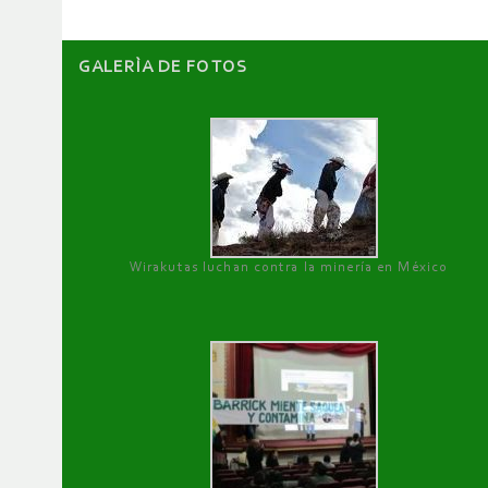
GALERÌA DE FOTOS
Wirakutas luchan contra la minería en México