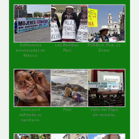
Defensoras
Las Bambas,
PUEBLA, Pue, 27
amenazadas en
Perú
Enero
México
Amazonía
Perú
Valle del Elqui
defiende su
sin minería.
territorio