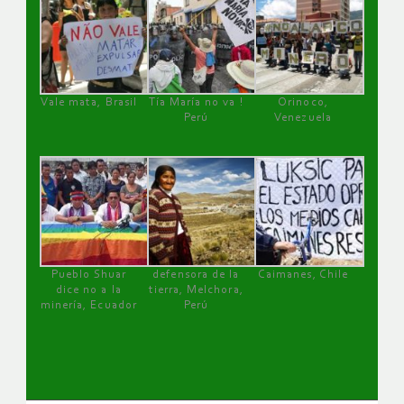
Vale mata, Brasil
Tía María no va !
Orinoco,
Perú
Venezuela
Pueblo Shuar
defensora de la
Caimanes, Chile
dice no a la
tierra, Melchora,
minería, Ecuador
Perú