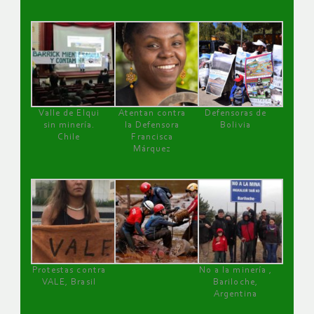
Valle de Elqui
Atentan contra
Defensoras de
sin minería.
la Defensora
Bolivia
Chile
Francisca
Márquez
Protestas contra
No a la minería ,
VALE, Brasil
Bariloche,
Argentina