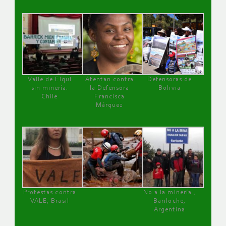
Valle de Elqui
Atentan contra
Defensoras de
sin minería.
la Defensora
Bolivia
Chile
Francisca
Márquez
Protestas contra
No a la minería ,
VALE, Brasil
Bariloche,
Argentina