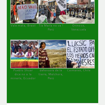
Vale mata, Brasil
Tía María no va !
Orinoco,
Perú
Venezuela
Pueblo Shuar
defensora de la
Caimanes, Chile
dice no a la
tierra, Melchora,
minería, Ecuador
Perú