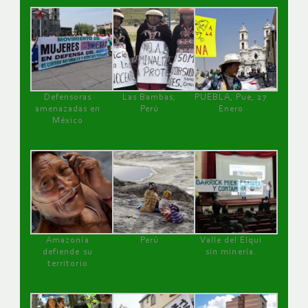
Defensoras
Las Bambas,
PUEBLA, Pue, 27
amenazadas en
Perú
Enero
México
Amazonía
Perú
Valle del Elqui
defiende su
sin minería.
territorio