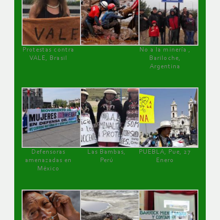
Protestas contra
No a la minería ,
VALE, Brasil
Bariloche,
Argentina
Defensoras
Las Bambas,
PUEBLA, Pue, 27
amenazadas en
Perú
Enero
México