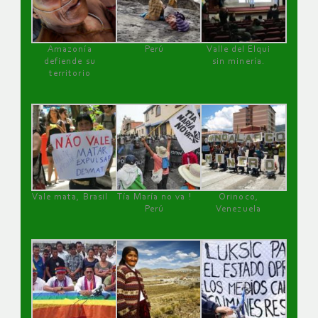
Amazonía
Perú
Valle del Elqui
defiende su
sin minería.
territorio
Vale mata, Brasil
Tía María no va !
Orinoco,
Perú
Venezuela