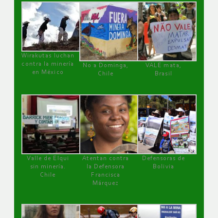
Wirakutas luchan
contra la minería
No a Dominga,
VALE mata,
en México
Chile
Brasil
Valle de Elqui
Atentan contra
Defensoras de
sin minería.
la Defensora
Bolivia
Chile
Francisca
Márquez