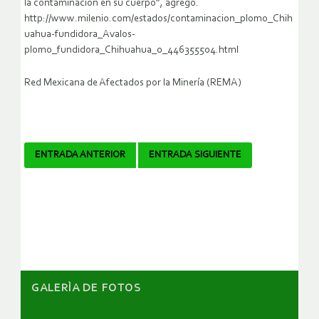
la contaminación en su cuerpo”, agregó.
http://www.milenio.com/estados/contaminacion_plomo_Chih
uahua-fundidora_Avalos-
plomo_fundidora_Chihuahua_0_446355504.html
Red Mexicana de Afectados por la Minería (REMA)
Navegador
ENTRADA ANTERIOR
ENTRADA SIGUIENTE
de
artículos
GALERÌA DE FOTOS