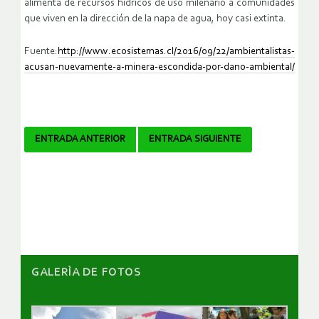
alimenta de recursos hídricos de uso milenario a comunidades
que viven en la dirección de la napa de agua, hoy casi extinta.
Fuente:
http://www.ecosistemas.cl/2016/09/22/ambientalistas-
acusan-nuevamente-a-minera-escondida-por-dano-ambiental/
Navegador
ENTRADA ANTERIOR
ENTRADA SIGUIENTE
de
artículos
GALERÌA DE FOTOS