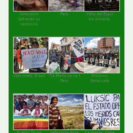
Amazonía
Perú
Valle del Elqui
defiende su
sin minería.
territorio
Vale mata, Brasil
Tía María no va !
Orinoco,
Perú
Venezuela
Pueblo Shuar
defensora de la
Caimanes, Chile