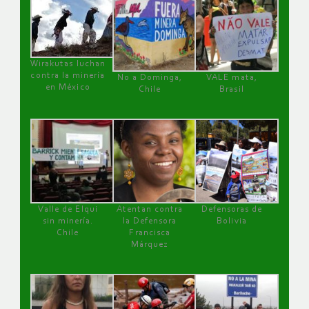
Wirakutas luchan
contra la minería
No a Dominga,
VALE mata,
en México
Chile
Brasil
Valle de Elqui
Atentan contra
Defensoras de
sin minería.
la Defensora
Bolivia
Chile
Francisca
Márquez