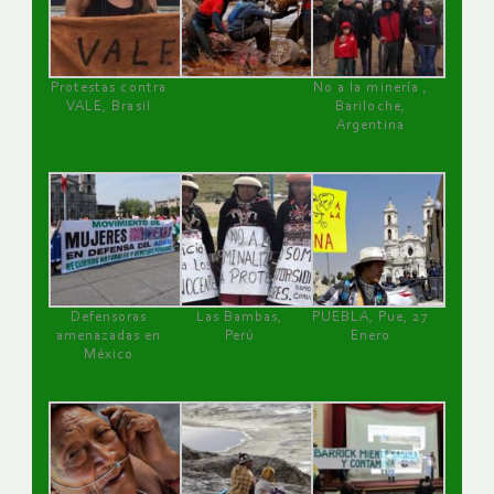
Protestas contra
No a la minería ,
VALE, Brasil
Bariloche,
Argentina
Defensoras
Las Bambas,
PUEBLA, Pue, 27
amenazadas en
Perú
Enero
México