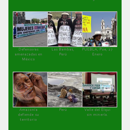
Defensoras
Las Bambas,
PUEBLA, Pue, 27
amenazadas en
Perú
Enero
México
Amazonía
Perú
Valle del Elqui
defiende su
sin minería.
territorio