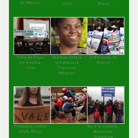
en México
Chile
Brasil
Valle de Elqui
Atentan contra
Defensoras de
sin minería.
la Defensora
Bolivia
Chile
Francisca
Márquez
Protestas contra
No a la minería ,
VALE, Brasil
Bariloche,
Argentina