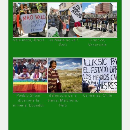
Vale mata, Brasil
Tía María no va !
Orinoco,
Perú
Venezuela
Pueblo Shuar
defensora de la
Caimanes, Chile
dice no a la
tierra, Melchora,
minería, Ecuador
Perú