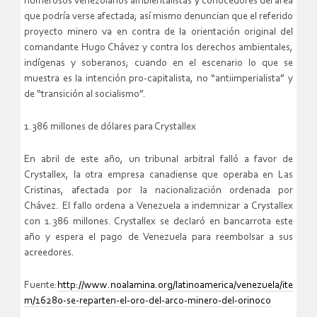
numerosos venezolanos ambientalistas y conocedores del área
que podría verse afectada; así mismo denuncian que el referido
proyecto minero va en contra de la orientación original del
comandante Hugo Chávez y contra los derechos ambientales,
indígenas y soberanos; cuando en el escenario lo que se
muestra es la intención pro-capitalista, no “antiimperialista” y
de “transición al socialismo”.
1.386 millones de dólares para Crystallex
En abril de este año, un tribunal arbitral falló a favor de
Crystallex, la otra empresa canadiense que operaba en Las
Cristinas, afectada por la nacionalización ordenada por
Chávez. El fallo ordena a Venezuela a indemnizar a Crystallex
con 1.386 millones. Crystallex se declaró en bancarrota este
año y espera el pago de Venezuela para reembolsar a sus
acreedores.
Fuente:
http://www.noalamina.org/latinoamerica/venezuela/ite
m/16280-se-reparten-el-oro-del-arco-minero-del-orinoco