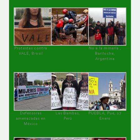
Protestas contra
No a la minería ,
VALE, Brasil
Bariloche,
Argentina
Defensoras
Las Bambas,
PUEBLA, Pue, 27
amenazadas en
Perú
Enero
México