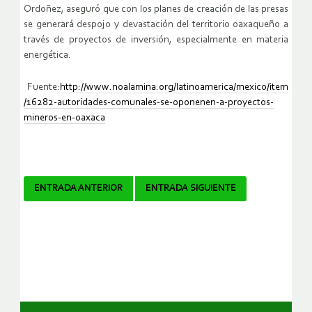
Ordoñez, aseguró que con los planes de creación de las presas
se generará despojo y devastación del territorio oaxaqueño a
través de proyectos de inversión, especialmente en materia
energética.
Fuente:
http://www.noalamina.org/latinoamerica/mexico/item
/16282-autoridades-comunales-se-oponenen-a-proyectos-
mineros-en-oaxaca
Navegador
ENTRADA ANTERIOR
ENTRADA SIGUIENTE
de
artículos