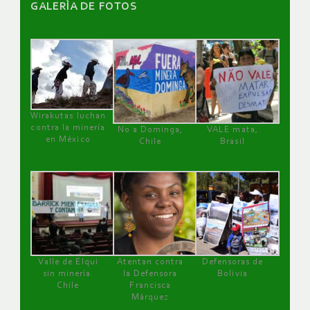
GALERÌA DE FOTOS
Wirakutas luchan
contra la minería
No a Dominga,
VALE mata,
en México
Chile
Brasil
Valle de Elqui
Atentan contra
Defensoras de
sin minería.
la Defensora
Bolivia
Chile
Francisca
Márquez