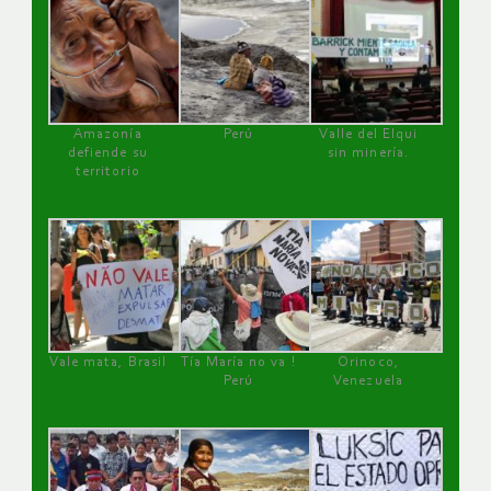
Amazonía
Perú
Valle del Elqui
defiende su
sin minería.
territorio
Vale mata, Brasil
Tía María no va !
Orinoco,
Perú
Venezuela