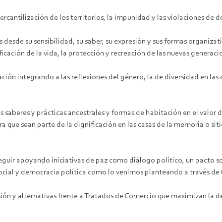
mercantilización de los territorios, la impunidad y las violaciones de
s desde su sensibilidad, su saber, su expresión y sus formas organiza
ficación de la vida, la protección y recreación de las nuevas generacio
ación integrando a las reflexiones del género, la de diversidad en las
aberes y prácticas ancestrales y formas de habitación en el valor de 
ara que sean parte de la dignificación en las casas de la memoria o si
seguir apoyando iniciativas de paz como diálogo político, un pacto 
ia social y democracia política como lo venimos planteando a través 
cusión y alternativas frente a Tratados de Comercio que maximizan la