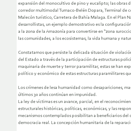
expansión del monocultivo de pino y eucalipto; las obras de
corredor multimodal Tumaco-Belén Dopara, Terminal de co
Malecón turístico, Carretera de Bahía Malaga. En el Plan Na
desarrollistas, un ejemplo demostrativo es la configuraci
a la zona de la Amazonía para convertirse en “zona suroccid
las comunidades, a los ecosistemas, la vida humana y natur
Constatamos que persiste la delicada situación de violac
del Estado a través de la participación de estructuras polic
maquinaria de muerte y terror paramilitar, estas se han ex
político y económico de estas estructuras paramilitares 
Los crímenes de lesa humanidad como desapariciones, masac
últimos 30 años continúan en impunidad.
La ley de víctimas es un avance, parcial, en el reconocimien
estructurales históricas, políticas, económicas, y las respo
mecanismos contemplados posibilitan a beneficiarios del d
democracia real. La concepción humanitaria de la reparació