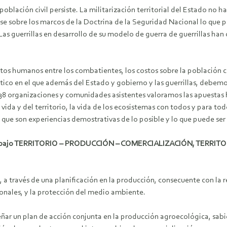
población civil persiste. La militarización territorial del Estado no ha
ose sobre los marcos de la Doctrina de la Seguridad Nacional lo que 
as guerrillas en desarrollo de su modelo de guerra de guerrillas ha
ostos humanos entre los combatientes, los costos sobre la población civ
ico en el que además del Estado y gobierno y las guerrillas, debemos
38 organizaciones y comunidades asistentes valoramos las apuestas 
la vida y del territorio, la vida de los ecosistemas con todos y para 
s que son experiencias demostrativas de lo posible y lo que puede ser
 de trabajo TERRITORIO – PRODUCCIÓN – COMERCIALIZACIÓN, TERRI
, a través de una planificación en la producción, consecuente con la 
cionales, y la protección del medio ambiente.
señar un plan de acción conjunta en la producción agroecológica, sab