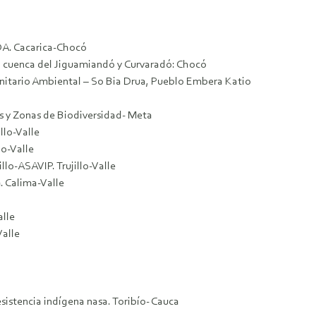
A. Cacarica-Chocó
a cuenca del Jiguamiandó y Curvaradó: Chocó
tario Ambiental – So Bia Drua, Pueblo Embera Katio
s y Zonas de Biodiversidad- Meta
llo-Valle
o-Valle
llo-ASAVIP. Trujillo-Valle
 Calima-Valle
alle
Valle
sistencia indígena nasa. Toribío- Cauca