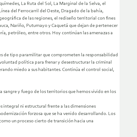
químedes, La Ruta del Sol, La Marginal de la Selva, el
a del Ferrocarril del Oeste, Dragado de la bahía,
ográfica de las regiones, el rediseño territorial con fines
 Cauca, Nariño, Putumayo y Caquetá que dejan de pertenecer
ería, petróleo, entre otros. Hoy continúan las amenazas a
es de tipo paramilitar que comprometen la responsabilidad
voluntad política para frenar y desestructurar la criminal
rando miedo a sus habitantes. Continúa el control social,
sangre y fuego de los territorios que hemos vivido en los
s integral ni estructural frente a las dimensiones
a modernización forzosa que se ha venido desarrollando. Los
como un proceso cierto de transición hacia una