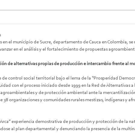
1
s en el municipio de Sucre, departamento de Cauca en Colombia, se 
avanzar en el análisis y el fortalecimiento de propuestas agroambien
ción de alternativas propias de producción e intercambio frente al mo
e de control social territorial bajo el lema de la “Prosperidad Democ
uidad con el proceso iniciado desde 1999 en la Red de Alternativas 
agroambientales y de protección ambiental ante la mercantilización ter
 38 organizaciones y comunidades rurales mestizas, indígenas y afr
“Arca” experiencia demostrativa de producción y protección de la na
dose al plan departamental y denunciando la presencia de la multin