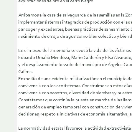
explotaciones de oro en el cerro Negro.
Arribamos a la casa de salvaguarda de las semillas en la 
implementar sistemas integrados de producción con el adec
pancoger y excedentes, buenas prácticas de saneamiento bás
nacimiento de un ojo de agua como bien colectivo y bien 
En el museo de la memoria se evocó la vida de las víctimas 
Eduardo Umaña Mendoza, Mario Calderón y Elsa Alvarado, M
y el desplazamiento forzado del municipio de Argelia, Cauc
Calima.
En medio de una evidente militarización en el municipio 
convivencia con los ecosistemas. Construimos en estos días, e
convivencia con nosotros, diversidad de siembras y nuestr
Constatamos que continúa la puesta en marcha de las llama
generación de empleo temporal con construcción de vivienda
decisiones, respeto a iniciativas de economía alternativa, 
La normatividad estatal favorece la actividad extractivist