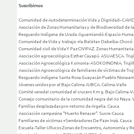
Suscribimos
Comunidad de Autodeterminación Vida y Dignidad–CAVID
Asociación de Zonas Humanitarias y de Biodiversidad de l
Resguardo Indígena de Urada Jiguamiandó-Espacio Humani
Comunidad de Vida y trabajo «la Balsita» Dabeiba-Chocó
Comunidad civil de Vida Y Paz CIVIPAZ. Zonas Humanitaria
Asociación agroecológica Esther Cayapú. ASUAESCA. Truji
Asociación Agroecológica Koinonia-ASOKOINONIA. Trujill
Asociación Agroecológica de familiares de víctimas de Truji
Resguardo indígena Santa Rosa Guayacán Pueblo Nonaam.
Jóvenes unidos por el Bajo Calima JUBCA. Calima-Valle
Comité veredal comunidad el crucero Km 9. Bajo Calima-V
Consejo comunitario de la comunidad negra del rio Naya. 
Familias desplazadas pro-retorno de Argelia. Cauca
Asociación campesina “Huerto Renacer”. Sucre-Cauca
Familiares de víctimas «Sembradores De Paz» Inzá. Cauca
Escuela-Taller Ullucos Zonas de Encuentro, Autonomía y Re