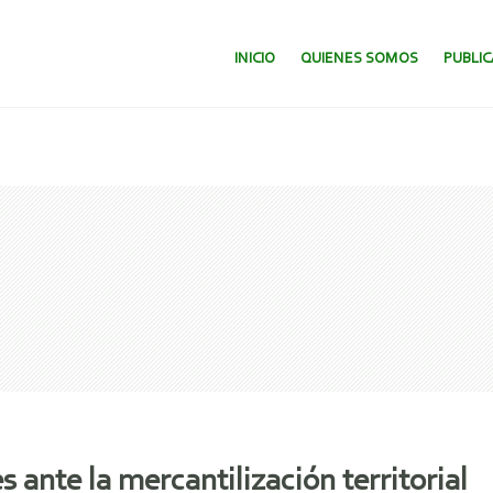
SALTAR AL CONTENIDO.
INICIO
QUIENES SOMOS
PUBLI
 ante la mercantilización territorial