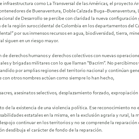
 infraestructura como La Transversal de las Américas, el proyecto Ar
ntenedores de Buenaventura, Doble Calzada Buga–Buenaventura, Líne
cional de Desarrollo se percibe con claridad la nueva configuración ge
ón de la región suroccidental de Colombia en los departamentos del
ental” por sus inmensos recursos en agua, biodiversidad, tierra, min
al siguen en un riesgo mayor.
ión de derechos humanos y derechos colectivos con nuevas operacion
iales y brigadas militares con lo que llaman “Bacrim”. No percibimos 
pandido por amplias regiones del territorio nacional y continúan gene
que con otros nombres actúan como siempre lo han hecho,
res, asesinatos selectivos, desplazamiento forzado, expropiación a 
to de la existencia de una violencia política. Ese reconocimiento no e
nsabilidades estatales en la misma, en la exclusión agraria y rural, l
espojo continuar en los territorios y no se comprende la reparación 
n desdibuja el carácter de fondo de la reparación.