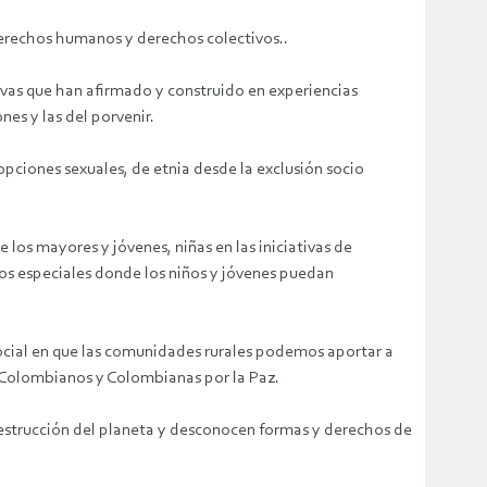
 derechos humanos y derechos colectivos..
tivas que han afirmado y construido en experiencias
nes y las del porvenir.
 opciones sexuales, de etnia desde la exclusión socio
los mayores y jóvenes, niñas en las iniciativas de
tios especiales donde los niños y jóvenes puedan
social en que las comunidades rurales podemos aportar a
de Colombianos y Colombianas por la Paz.
 destrucción del planeta y desconocen formas y derechos de