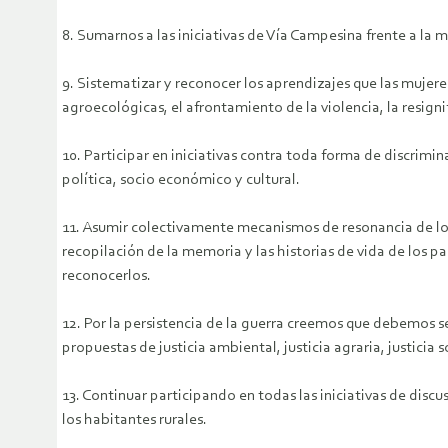
8. Sumarnos a las iniciativas de Vía Campesina frente a la 
9. Sistematizar y reconocer los aprendizajes que las mujere
agroecológicas, el afrontamiento de la violencia, la resigni
10. Participar en iniciativas contra toda forma de discrimin
política, socio económico y cultural.
11. Asumir colectivamente mecanismos de resonancia de los s
recopilación de la memoria y las historias de vida de los p
reconocerlos.
12. Por la persistencia de la guerra creemos que debemos 
propuestas de justicia ambiental, justicia agraria, justic
13. Continuar participando en todas las iniciativas de dis
los habitantes rurales.