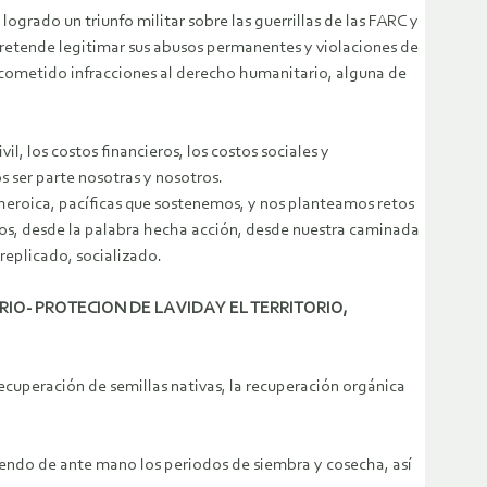
 logrado un triunfo militar sobre las guerrillas de las FARC y
pretende legitimar sus abusos permanentes y violaciones de
n cometido infracciones al derecho humanitario, alguna de
il, los costos financieros, los costos sociales y
 ser parte nosotras y nosotros.
heroica, pacíficas que sostenemos, y nos planteamos retos
todos, desde la palabra hecha acción, desde nuestra caminada
 replicado, socializado.
TORIO- PROTECION DE LA VIDA Y EL TERRITORIO,
recuperación de semillas nativas, la recuperación orgánica
iendo de ante mano los periodos de siembra y cosecha, así