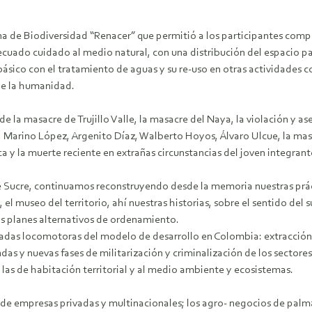
Zona de Biodiversidad “Renacer” que permitió a los participantes c
uado cuidado al medio natural, con una distribución del espacio para
ico con el tratamiento de aguas y su re-uso en otras actividades com
de la humanidad.
de la masacre de Trujillo Valle, la masacre del Naya, la violación y a
arino López, Argenito Díaz, Walberto Hoyos, Álvaro Ulcue, la masa
a y la muerte reciente en extrañas circunstancias del joven integran
de Sucre, continuamos reconstruyendo desde la memoria nuestras prá
l museo del territorio, ahí nuestras historias, sobre el sentido del su
os planes alternativos de ordenamiento.
das locomotoras del modelo de desarrollo en Colombia: extracción m
s y nuevas fases de militarización y criminalización de los sectore
a las de habitación territorial y al medio ambiente y ecosistemas.
a de empresas privadas y multinacionales; los agro- negocios de palma