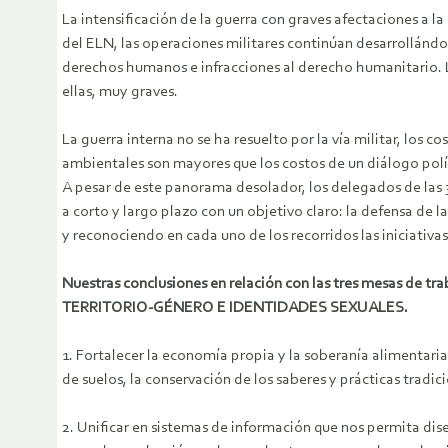
La intensificación de la guerra con graves afectaciones a la 
del ELN, las operaciones militares continúan desarrollánd
derechos humanos e infracciones al derecho humanitario. L
ellas, muy graves.
La guerra interna no se ha resuelto por la vía militar, los c
ambientales son mayores que los costos de un diálogo polít
A pesar de este panorama desolador, los delegados de las 
a corto y largo plazo con un objetivo claro: la defensa de 
y reconociendo en cada uno de los recorridos las iniciativa
Nuestras conclusiones en relación con las tres mesas
TERRITORIO-GÉNERO E IDENTIDADES SEXUALES.
1. Fortalecer la economía propia y la soberanía alimentaria
de suelos, la conservación de los saberes y prácticas tradi
2. Unificar en sistemas de información que nos permita di