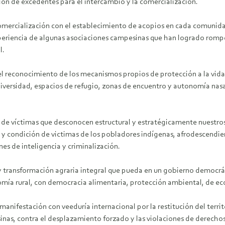
ón de excedentes para el intercambio y la comercialización.
comercialización con el establecimiento de acopios en cada comunidad
periencia de algunas asociaciones campesinas que han logrado romper
l.
el reconocimiento de los mecanismos propios de protección a la vida
iversidad, espacios de refugio, zonas de encuentro y autonomía nasa
de víctimas que desconocen estructural y estratégicamente nuestros
y condición de victimas de los pobladores indígenas, afrodescendient
ones de inteligencia y criminalización.
 y transformación agraria integral que pueda en un gobierno democrá
mía rural, con democracia alimentaria, protección ambiental, de ec
 manifestación con veeduría internacional por la restitución del terr
sinas, contra el desplazamiento forzado y las violaciones de derech