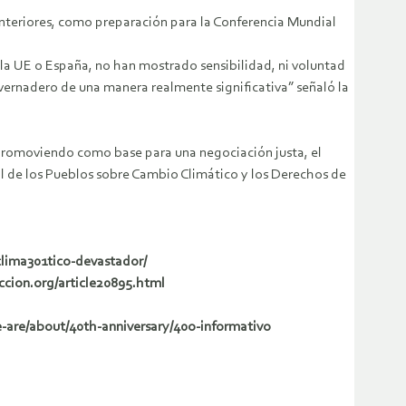
 anteriores, como preparación para la Conferencia Mundial
 la UE o España, no han mostrado sensibilidad, ni voluntad
vernadero de una manera realmente significativa” señaló la
 promoviendo como base para una negociación justa, el
al de los Pueblos sobre Cambio Climático y los Derechos de
clima301tico-devastador/
accion.org/article20895.html
we-are/about/40th-anniversary/40o-informativo