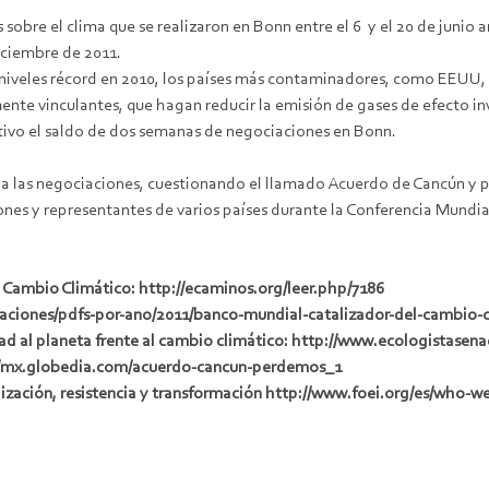
 sobre el clima que se realizaron en Bonn entre el 6 y el 20 de junio
iciembre de 2011.
n niveles récord en 2010, los países más contaminadores, como EEUU,
nte vinculantes, que hagan reducir la emisión de gases de efecto in
ativo el saldo de dos semanas de negociaciones en Bonn.
je a las negociaciones, cuestionando el llamado Acuerdo de Cancún y
ones y representantes de varios países durante la Conferencia Mundi
l Cambio Climático: http://ecaminos.org/leer.php/7186
icaciones/pdfs-por-ano/2011/banco-mundial-catalizador-del-cambio-
ad al planeta frente al cambio climático: http://www.ecologistasen
://mx.globedia.com/acuerdo-cancun-perdemos_1
ilización, resistencia y transformación http://www.foei.org/es/who-