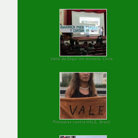
Valle de Elqui sin minería. Chile
Protestas contra VALE, Brasil