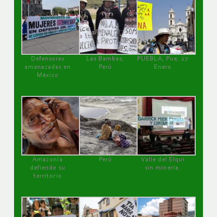
Defensoras
Las Bambas,
PUEBLA, Pue, 27
amenazadas en
Perú
Enero
México
Amazonía
Perú
Valle del Elqui
defiende su
sin minería.
territorio