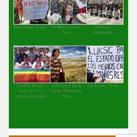
Vale mata, Brasil
Tía María no va !
Orinoco,
Perú
Venezuela
Pueblo Shuar
defensora de la
Caimanes, Chile
dice no a la
tierra, Melchora,
minería, Ecuador
Perú