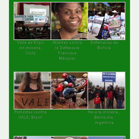
Valle de Elqui
Atentan contra
Defensoras de
sin minería.
la Defensora
Bolivia
Chile
Francisca
Márquez
Protestas contra
No a la minería ,
VALE, Brasil
Bariloche,
Argentina