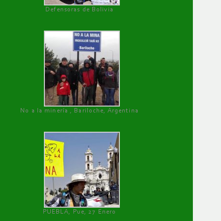
Defensoras de Bolivia
No a la minería , Bariloche, Argentina
PUEBLA, Pue, 27 Enero