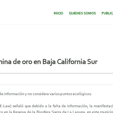
SALTAR AL CONTENIDO.
INICIO
QUIENES SOMOS
PUBLI
na de oro en Baja California Sur
 de información y no considera varios puntos ecológicos.
E-Law) señaló que debido a la falta de información, la manifesta
to en la Reserva de la Biosfera Sierra de La Laguna, en este munici