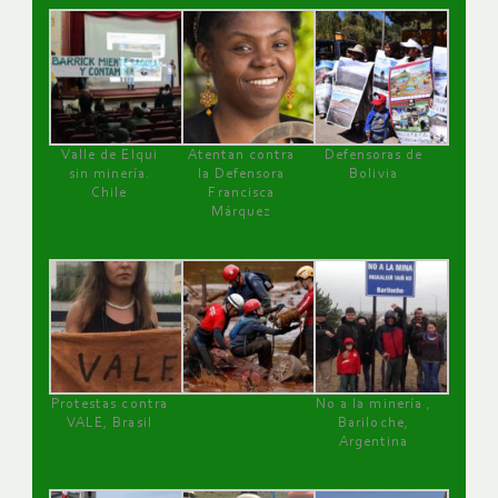
Valle de Elqui
Atentan contra
Defensoras de
sin minería.
la Defensora
Bolivia
Chile
Francisca
Márquez
Protestas contra
No a la minería ,
VALE, Brasil
Bariloche,
Argentina