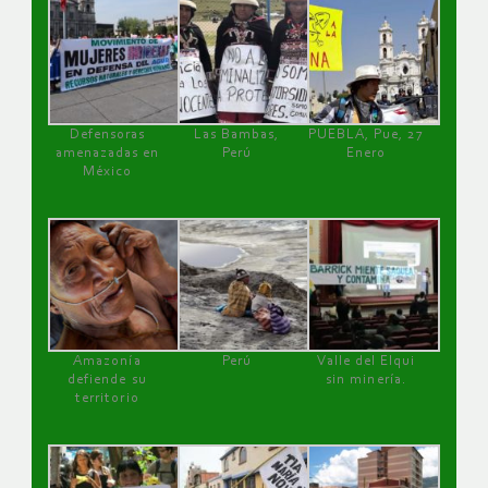
Defensoras
Las Bambas,
PUEBLA, Pue, 27
amenazadas en
Perú
Enero
México
Amazonía
Perú
Valle del Elqui
defiende su
sin minería.
territorio