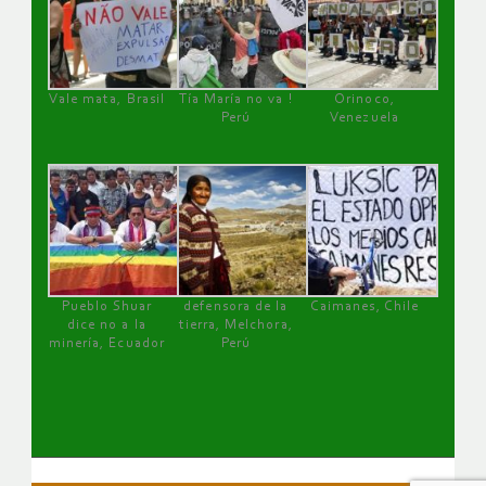
Vale mata, Brasil
Tía María no va !
Orinoco,
Perú
Venezuela
Pueblo Shuar
defensora de la
Caimanes, Chile
dice no a la
tierra, Melchora,
minería, Ecuador
Perú