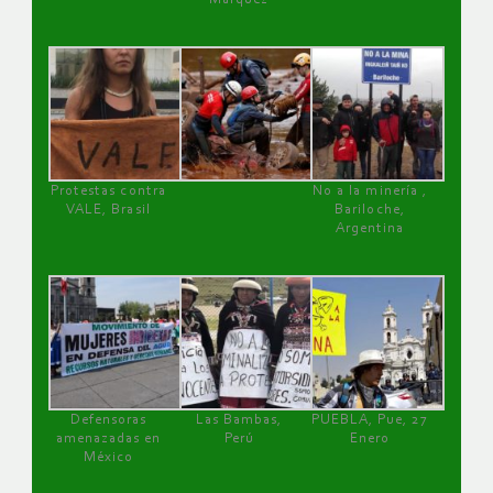
Protestas contra
No a la minería ,
VALE, Brasil
Bariloche,
Argentina
Defensoras
Las Bambas,
PUEBLA, Pue, 27
amenazadas en
Perú
Enero
México