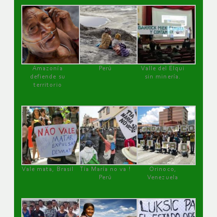
Amazonía
Perú
Valle del Elqui
defiende su
sin minería.
territorio
Vale mata, Brasil
Tía María no va !
Orinoco,
Perú
Venezuela