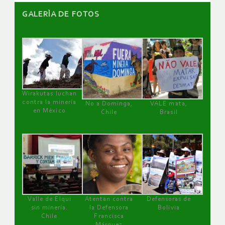
GALERÌA DE FOTOS
Wirakutas luchan
contra la minería
No a Dominga,
VALE mata,
en México
Chile
Brasil
Valle de Elqui
Atentan contra
Defensoras de
sin minería.
la Defensora
Bolivia
Chile
Francisca
Márquez