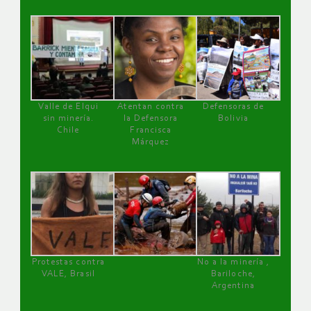
Valle de Elqui
Atentan contra
Defensoras de
sin minería.
la Defensora
Bolivia
Chile
Francisca
Márquez
Protestas contra
No a la minería ,
VALE, Brasil
Bariloche,
Argentina