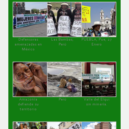
Defensoras
Las Bambas,
PUEBLA, Pue, 27
amenazadas en
Perú
Enero
México
Amazonía
Perú
Valle del Elqui
defiende su
sin minería.
territorio