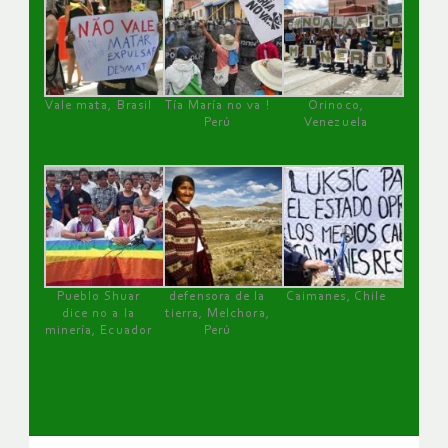
Vale mata, Brasil
Tía María no va !
Orinoco,
Perú
Venezuela
Pueblo Shuar
defensora de la
Caimanes, Chile
dice no a la
tierra, Melchora,
minería, Ecuador
Perú