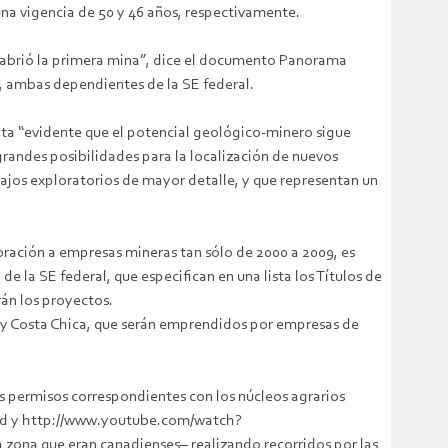
 una vigencia de 50 y 46 años, respectivamente.
e abrió la primera mina”, dice el documento Panorama
, ambas dependientes de la SE federal.
lta “evidente que el potencial geológico-minero sigue
randes posibilidades para la localización de nuevos
ajos exploratorios de mayor detalle, y que representan un
oración a empresas mineras tan sólo de 2000 a 2009, es
e la SE federal, que especifican en una lista los Títulos de
án los proyectos.
 y Costa Chica, que serán emprendidos por empresas de
os permisos correspondientes con los núcleos agrarios
ted y http://www.youtube.com/watch?
zona que eran canadienses– realizando recorridos por las