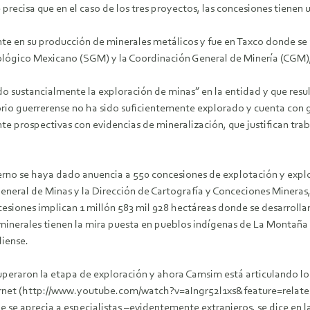
 precisa que en el caso de los tres proyectos, las concesiones tienen
nte en su producción de minerales metálicos y fue en Taxco donde s
eológico Mexicano (SGM) y la Coordinación General de Minería (CGM)
o sustancialmente la exploración de minas” en la entidad y que resu
orio guerrerense no ha sido suficientemente explorado y cuenta con g
 prospectivas con evidencias de mineralización, que justifican trab
ierno se haya dado anuencia a 550 concesiones de explotación y expl
neral de Minas y la Dirección de Cartografía y Conceciones Mineras, d
siones implican 1 millón 583 mil 928 hectáreas donde se desarrollar
 minerales tienen la mira puesta en pueblos indígenas de La Montaña
diense.
superaron la etapa de exploración y ahora Camsim está articulando l
nternet (http://www.youtube.com/watch?v=aIngr52l1xs&feature=rela
aprecia a especialistas –evidentemente extranjeros, se dice en la 