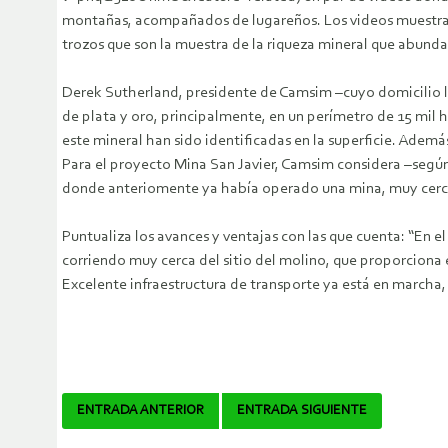
montañas, acompañados de lugareños. Los videos muestran 
trozos que son la muestra de la riqueza mineral que abunda e
Derek Sutherland, presidente de Camsim –cuyo domicilio leg
de plata y oro, principalmente, en un perímetro de 15 mil he
este mineral han sido identificadas en la superficie. Adem
Para el proyecto Mina San Javier, Camsim considera –según 
donde anteriomente ya había operado una mina, muy cerca d
Puntualiza los avances y ventajas con las que cuenta: “En e
corriendo muy cerca del sitio del molino, que proporciona 
Excelente infraestructura de transporte ya está en marcha,
Navegador
ENTRADA ANTERIOR
ENTRADA SIGUIENTE