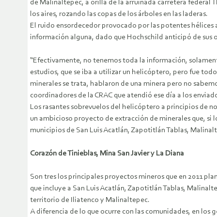
de Malinaltepec, a orilla de la arruinada carretera federa
los aires, rozando las copas de los árboles en las laderas.
El ruido ensordecedor provocado por las potentes hélices a
información alguna, dado que Hochschild anticipó de sus 
“Efectivamente, no tenemos toda la información, solamente
estudios, que se iba a utilizar un helicóptero, pero fue tod
minerales se trata, hablaron de una minera pero no sabemos
coordinadores de la CRAC que atendió ese día a los enviado
Los rasantes sobrevuelos del helicóptero a principios de 
un ambicioso proyecto de extracción de minerales que, si l
municipios de San Luis Acatlán, Zapotitlán Tablas, Malinalt
Corazón de Tinieblas, Mina San Javier y La Diana
Son tres los principales proyectos mineros que en 2011 pl
que incluye a San Luis Acatlán, Zapotitlán Tablas, Malina
territorio de Iliatenco y Malinaltepec.
A diferencia de lo que ocurre con las comunidades, en los