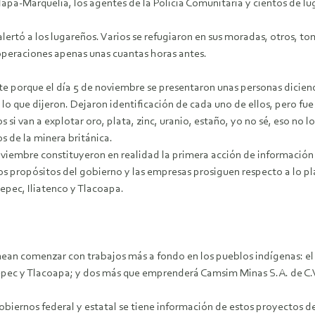
l Tlapa-Marquelia, los agentes de la Policía Comunitaria y cientos d
lertó a los lugareños. Varios se refugiaron en sus moradas, otros, t
operaciones apenas unas cuantas horas antes.
 porque el día 5 de noviembre se presentaron unas personas diciendo
o lo que dijeron. Dejaron identificación de cada uno de ellos, pero fu
 si van a explotar oro, plata, zinc, uranio, estaño, yo no sé, eso n
s de la minera británica.
noviembre constituyeron en realidad la primera acción de información
os propósitos del gobierno y las empresas prosiguen respecto a lo pl
epec, Iliatenco y Tlacoapa.
anean comenzar con trabajos más a fondo en los pueblos indígenas: 
ltepec y Tlacoapa; y dos más que emprenderá Camsim Minas S.A. de C.
 gobiernos federal y estatal se tiene información de estos proyect