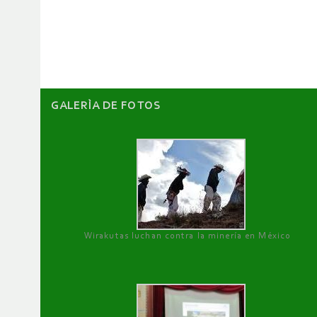
de
artículos
GALERÌA DE FOTOS
Wirakutas luchan contra la minería en México