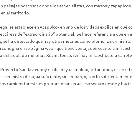
paisajes boscosos donde los especialistas, con mazos y zapapicos, 
n el territorio.
al se establece en Acapulco- en uno de los videos explica en qué co
ctáreas de “extraordinario” potencial. Se hace referencia a que en est
ás, se ha detectado que hay otros metales como plomo, zinc y hierro.
consigna en su página web– que tiene ventajas en cuanto a infraestr
el poblado me´phaa Xochiatenco. Ahí hay infraestructura carretera,
l Proyecto San Javier hoy en día hay un molino, trituradora, el circui
el suministro de agua suficiente, sin embargo, son lo suficientemente
 los caminos forestales proporcionan un acceso seguro desde y hacia