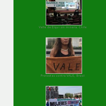
Valle de Elqui sin minería. Chile
Protestas contra VALE, Brasil