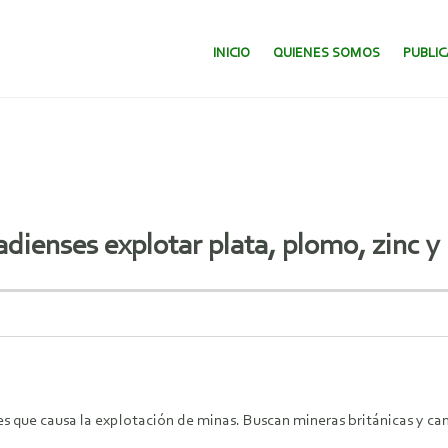
SALTAR AL CONTENIDO.
INICIO
QUIENES SOMOS
PUBLI
dienses explotar plata, plomo, zinc y 
 que causa la explotación de minas. Buscan mineras británicas y cana