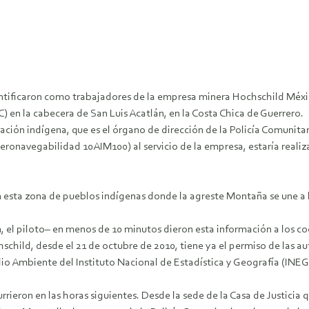
tificaron como trabajadores de la empresa minera Hochschild México, 
en la cabecera de San Luis Acatlán, en la Costa Chica de Guerrero.
ación indígena, que es el órgano de dirección de la Policía Comunitari
ronavegabilidad 10AIM100) al servicio de la empresa, estaría realiz
 en esta zona de pueblos indígenas donde la agreste Montaña se une a 
, el piloto– en menos de 10 minutos dieron esta información a los c
ild, desde el 21 de octubre de 2010, tiene ya el permiso de las a
o Ambiente del Instituto Nacional de Estadística y Geografía (INEGI
rrieron en las horas siguientes. Desde la sede de la Casa de Justicia