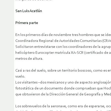
San Luis Acatlán
Primera parte
En los primeros días de noviembre tres hombres que se iden
Coordinadora Regional de Autoridades Comunitarias (CRAC) 
Solicitaron entrevistarse con los coordinadores de la agrup
helicóptero Eurocopter matrícula XA-SCR (certificado de ae
metros de altura.
Casi a ras del suelo, sobre un territorio boscoso, como es
vuelo.
Los visitantes –dos mexicanos y uno de aspecto anglosajón
fotostática de un documento donde comprueban que Hochsch
que obtuvieron de la Dirección General de Geografía y Medi
Los sobrevuelos de la aeronave, como era de esperarse, ocu