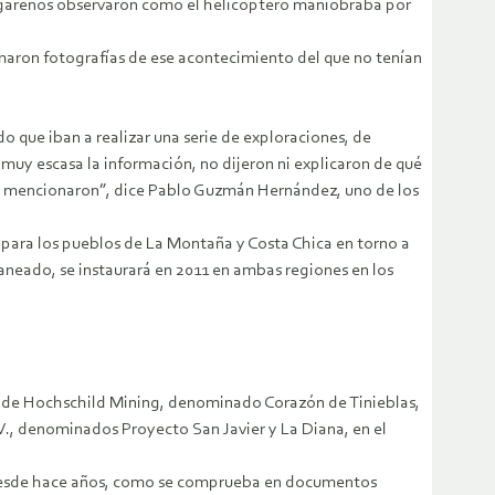
e lugareños observaron cómo el helicóptero maniobraba por
omaron fotografías de ese acontecimiento del que no tenían
 que iban a realizar una serie de exploraciones, de
e muy escasa la información, no dijeron ni explicaron de qué
o lo mencionaron”, dice Pablo Guzmán Hernández, uno de los
 para los pueblos de La Montaña y Costa Chica en torno a
aneado, se instaurará en 2011 en ambas regiones en los
el de Hochschild Mining, denominado Corazón de Tinieblas,
V., denominados Proyecto San Javier y La Diana, en el
os desde hace años, como se comprueba en documentos