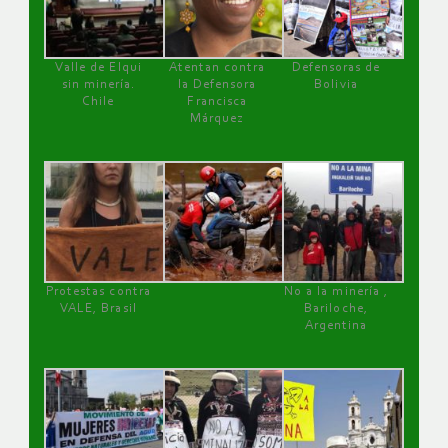
Valle de Elqui
Atentan contra
Defensoras de
sin minería.
la Defensora
Bolivia
Chile
Francisca
Márquez
Protestas contra
No a la minería ,
VALE, Brasil
Bariloche,
Argentina