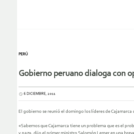
PERÚ
Gobierno peruano dialoga con o
6 DICIEMBRE, 2011
El gobierno se reunió el domingo los líderes de Cajamarca
«Sabemos que Cajamarca tiene un problema que es el prob
y paz», dijo el primer ministro Salomón Lerner en una breve