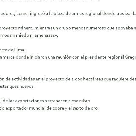
adores, Lerner ingresó a la plaza de armas regional donde tras izar
l proyecto minero, mientras un grupo menos numeroso que apoyaba a 
vamos sin miedo ni amenazas».
orte de Lima.
ajamarca donde iniciaron una reunión con el presidente regional Grego
n de actividades en el proyecto de 2.000 hectáreas que requiere des
 estanques nuevos.
l de las exportaciones pertenecen a ese rubro.
do exportador mundial de cobre y el sexto de oro.