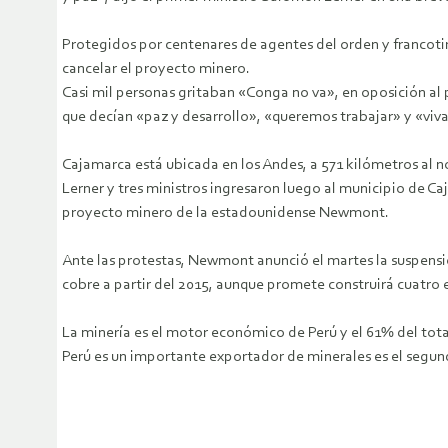
Protegidos por centenares de agentes del orden y francotir
cancelar el proyecto minero.
Casi mil personas gritaban «Conga no va», en oposición a
que decían «paz y desarrollo», «queremos trabajar» y «vi
Cajamarca está ubicada en los Andes, a 571 kilómetros al n
Lerner y tres ministros ingresaron luego al municipio de C
proyecto minero de la estadounidense Newmont.
Ante las protestas, Newmont anunció el martes la suspensió
cobre a partir del 2015, aunque promete construirá cuatro
La minería es el motor económico de Perú y el 61% del tota
Perú es un importante exportador de minerales es el segun