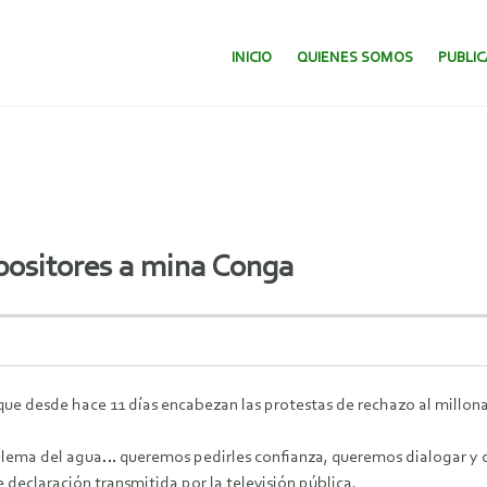
SALTAR AL CONTENIDO.
INICIO
QUIENES SOMOS
PUBLI
positores a mina Conga
 que desde hace 11 días encabezan las protestas de rechazo al millo
lema del agua… queremos pedirles confianza, queremos dialogar y q
 declaración transmitida por la televisión pública.