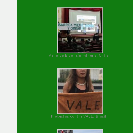
Valle de Elqui sin minería. Chile
Protestas contra VALE, Brasil