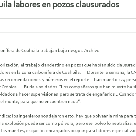
ila labores en pozos clausurados
onífera de Coahuila trabajan bajo riesgos. Archivo
torización, el trabajo clandestino en pozos que habían sido clausurad
adores en la zona carbonífera de Coahuila. Durante la semana, la C
 las recomendaciones y números en el reporte —han muerto 124 perso
or Crónica. Burla a soldados. “Los compañeros que han muerto ha si
 soldados a hacer supervisiones, pero se trata de engañarlos… Cuando
n el monte, para que no encuentren nada”.
 dice: los ingenieros nos dejaron esto, hay que polvear la mina par
una explosión puede ser como pólvora, pero ese polvo lo neutraliza, 
 las muertes, es que los encargados ocupan para labores especializa