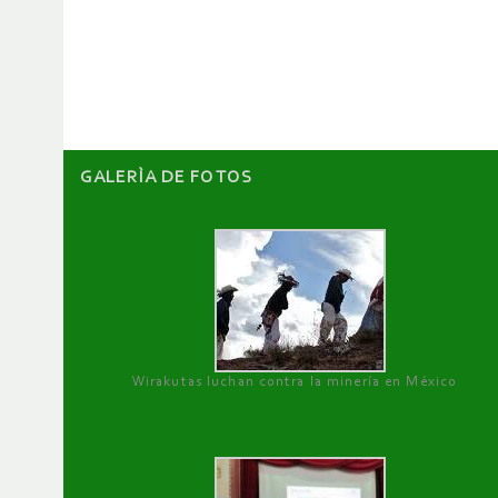
de
artículos
GALERÌA DE FOTOS
Wirakutas luchan contra la minería en México