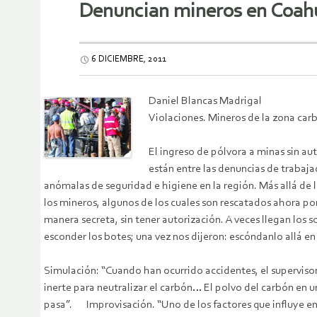
Denuncian mineros en Coahu
6 DICIEMBRE, 2011
Daniel Blancas Madrigal
Violaciones. Mineros de la zona carb
El ingreso de pólvora a minas sin au
están entre las denuncias de trabaj
anómalas de seguridad e higiene en la región. Más allá de
los mineros, algunos de los cuales son rescatados ahora p
manera secreta, sin tener autorización. A veces llegan los
esconder los botes; una vez nos dijeron: escóndanlo allá e
Simulación: “Cuando han ocurrido accidentes, el supervisor
inerte para neutralizar el carbón… El polvo del carbón en 
pasa”. Improvisación. “Uno de los factores que influye en