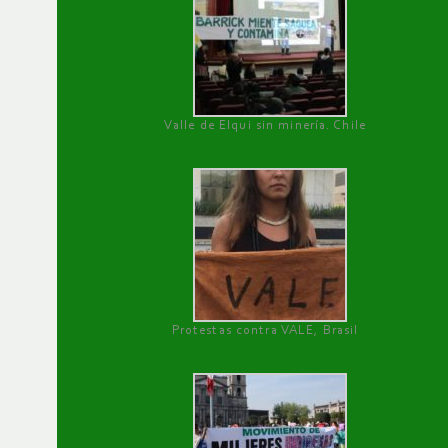
Valle de Elqui sin minería. Chile
Protestas contra VALE, Brasil