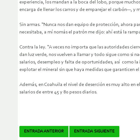
experiencia, los mandan a la boca del lobo, porque muchos 
encarga de llenar los carros y de emparejar el carbón—, y 
Sin armas. “Nunca nos dan equipo de protección, ahora para
necesitaba, a mí nomás el patrón me dijo: ahí está la rampa,
Contra la ley. “A veces no importa que las autoridades cie
dan luz verde, nos vuelven a llamar y todo sigue como si 
salarios, desempleo y falta de oportunidades, así como la
explotar el mineral sin que haya medidas que garanticen el
Además, en Coahuila el nivel de deserción es muy alto en el
salarios de entre 45 y 80 pesos diarios.
Navegador
ENTRADA ANTERIOR
ENTRADA SIGUIENTE