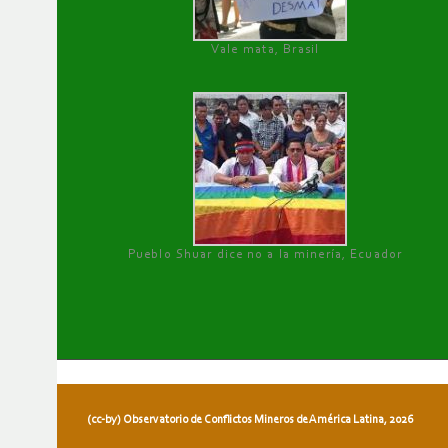
Vale mata, Brasil
Pueblo Shuar dice no a la minería, Ecuador
(cc-by) Observatorio de Conflictos Mineros de América Latina, 2026