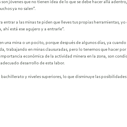
son jóvenes que no tienen idea de lo que se debe hacer allá adentro
muchos ya no salen”.
 entrar a las minas te piden que lleves tus propias herramientas, y
 ahí está ese agujero y a entrarle”.
rren una mina o un pocito, porque después de algunos días, ya cuando 
nada, trabajando en minas clausuradas, pero lo tenemos que hacer p
 importancia económica de la actividad minera en la zona, son condi
 adecuado desarrollo de esta labor.
 bachillerato y niveles superiores, lo que disminuye las posibilidade