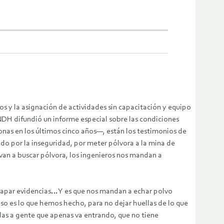
os y la asignación de actividades sin capacitación y equipo
NDH difundió un informe especial sobre las condiciones
nas en los últimos cinco años—, están los testimonios de
do por la inseguridad, por meter pólvora a la mina de
 van a buscar pólvora, los ingenieros nos mandan a
a tapar evidencias… Y es que nos mandan a echar polvo
eso es lo que hemos hecho, para no dejar huellas de lo que
das a gente que apenas va entrando, que no tiene