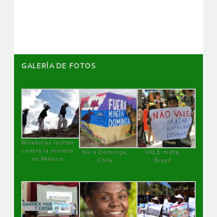
artículos
GALERÌA DE FOTOS
Wirakutas luchan
contra la minería
No a Dominga,
VALE mata,
en México
Chile
Brasil