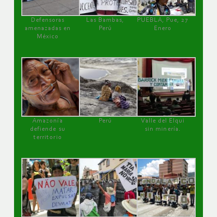
Defensoras
Las Bambas,
PUEBLA, Pue, 27
amenazadas en
Perú
Enero
México
Amazonía
Perú
Valle del Elqui
defiende su
sin minería.
territorio