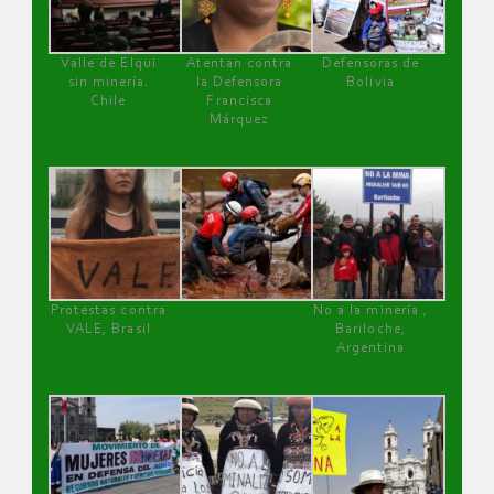
Valle de Elqui
Atentan contra
Defensoras de
sin minería.
la Defensora
Bolivia
Chile
Francisca
Márquez
Protestas contra
No a la minería ,
VALE, Brasil
Bariloche,
Argentina