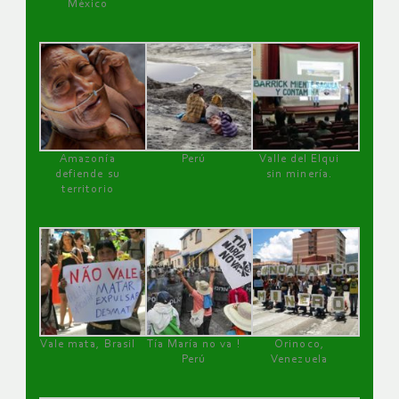
México
Amazonía
Perú
Valle del Elqui
defiende su
sin minería.
territorio
Vale mata, Brasil
Tía María no va !
Orinoco,
Perú
Venezuela