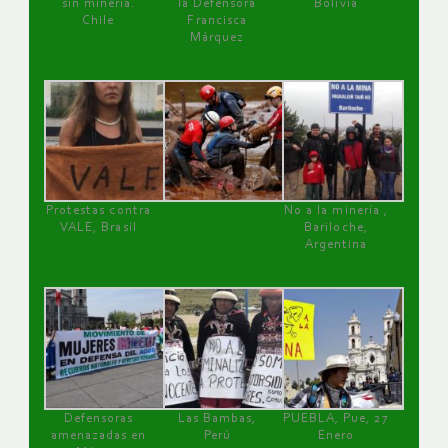
sin minería.
la Defensora
Bolivia
Chile
Francisca
Márquez
Protestas contra
No a la minería ,
VALE, Brasil
Bariloche,
Argentina
Defensoras
Las Bambas,
PUEBLA, Pue, 27
amenazadas en
Perú
Enero