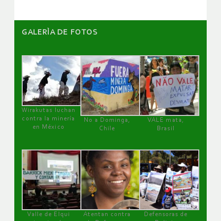
GALERÌA DE FOTOS
Wirakutas luchan
contra la minería
No a Dominga,
VALE mata,
en México
Chile
Brasil
Valle de Elqui
Atentan contra
Defensoras de