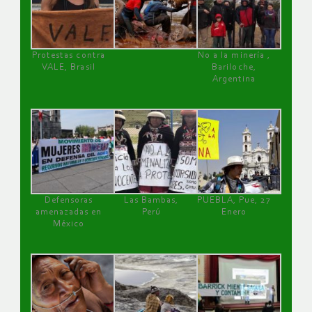
Protestas contra
No a la minería ,
VALE, Brasil
Bariloche,
Argentina
Defensoras
Las Bambas,
PUEBLA, Pue, 27
amenazadas en
Perú
Enero
México