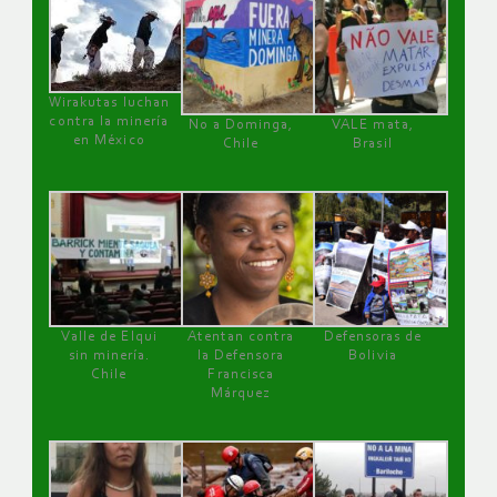
Wirakutas luchan
contra la minería
No a Dominga,
VALE mata,
en México
Chile
Brasil
Valle de Elqui
Atentan contra
Defensoras de
sin minería.
la Defensora
Bolivia
Chile
Francisca
Márquez