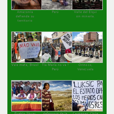
Amazonía
Perú
Valle del Elqui
defiende su
sin minería.
territorio
Vale mata, Brasil
Tía María no va !
Orinoco,
Perú
Venezuela
Pueblo Shuar
defensora de la
Caimanes, Chile