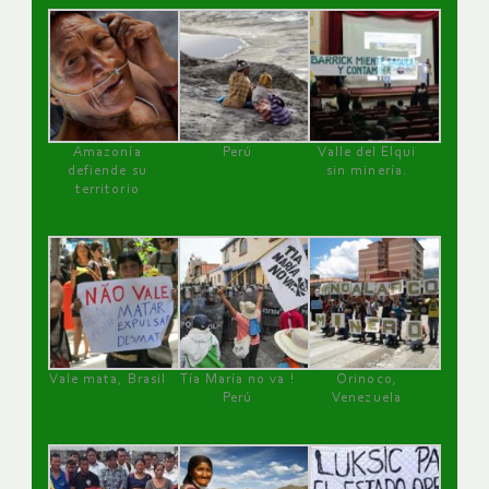
Amazonía
Perú
Valle del Elqui
defiende su
sin minería.
territorio
Vale mata, Brasil
Tía María no va !
Orinoco,
Perú
Venezuela