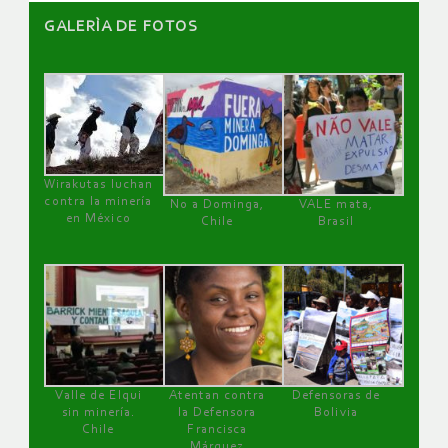
GALERÌA DE FOTOS
Wirakutas luchan
contra la minería
No a Dominga,
VALE mata,
en México
Chile
Brasil
Valle de Elqui
Atentan contra
Defensoras de
sin minería.
la Defensora
Bolivia
Chile
Francisca
Márquez