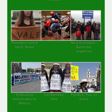
Protestas contra
No a la minería ,
VALE, Brasil
Bariloche,
Argentina
Defensoras
Las Bambas,
PUEBLA, Pue, 27
amenazadas en
Perú
Enero
México