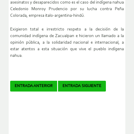
asesinatos y desaparecidos como es el caso del indígena nahua
Celedonio Monroy Prudencio por su lucha contra Peña
Colorada, empresa italo-argentina-hindú.
Exigieron total e irrestricto respeto a la decisión de la
comunidad indígena de Zacualpan e hicieron un llamado a la
opinión pública, a la solidaridad nacional e internacional, a
estar atentos a esta situación que vive el pueblo indígena
nahua.
Navegador
ENTRADA ANTERIOR
ENTRADA SIGUIENTE
de
artículos