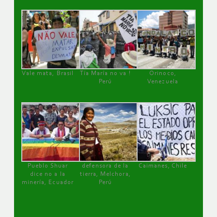
Vale mata, Brasil
Tía María no va !
Orinoco,
Perú
Venezuela
Pueblo Shuar
defensora de la
Caimanes, Chile
dice no a la
tierra, Melchora,
minería, Ecuador
Perú