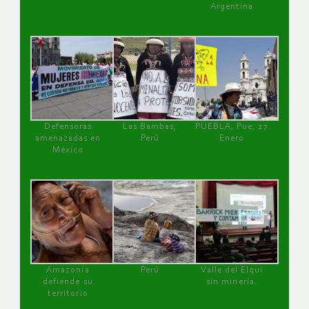
Argentina
Defensoras
Las Bambas,
PUEBLA, Pue, 27
amenazadas en
Perú
Enero
México
Amazonía
Perú
Valle del Elqui
defiende su
sin minería.
territorio