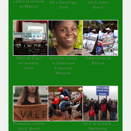
contra la minería
No a Dominga,
VALE mata,
en México
Chile
Brasil
Valle de Elqui
Atentan contra
Defensoras de
sin minería.
la Defensora
Bolivia
Chile
Francisca
Márquez
Protestas contra
No a la minería ,
VALE, Brasil
Bariloche,