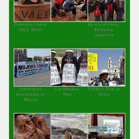
Protestas contra
No a la minería ,
VALE, Brasil
Bariloche,
Argentina
Defensoras
Las Bambas,
PUEBLA, Pue, 27
amenazadas en
Perú
Enero
México