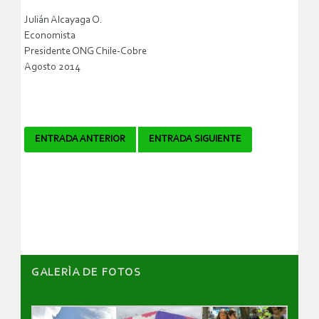
Julián Alcayaga O.
Economista
Presidente ONG Chile-Cobre
Agosto 2014
Navegador
ENTRADA ANTERIOR
ENTRADA SIGUIENTE
de
artículos
GALERÌA DE FOTOS