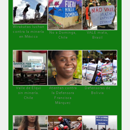
Wirakutas luchan
contra la minería
No a Dominga,
VALE mata,
en México
Chile
Brasil
Valle de Elqui
Atentan contra
Defensoras de
sin minería.
la Defensora
Bolivia
Chile
Francisca
Márquez