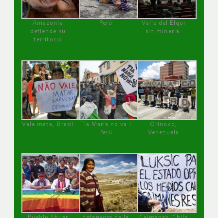
Amazonía
Perú
Valle del Elqui
defiende su
sin minería.
territorio
Vale mata, Brasil
Tía María no va !
Orinoco,
Perú
Venezuela
Pueblo Shuar
defensora de la
Caimanes, Chile