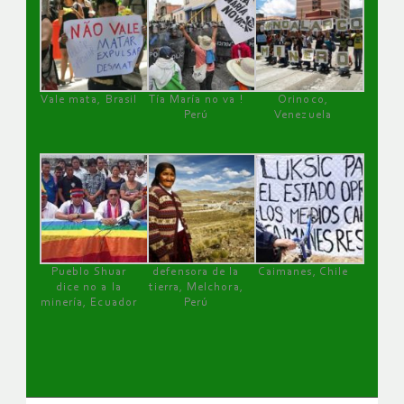
Vale mata, Brasil
Tía María no va !
Orinoco,
Perú
Venezuela
Pueblo Shuar
defensora de la
Caimanes, Chile
dice no a la
tierra, Melchora,
minería, Ecuador
Perú