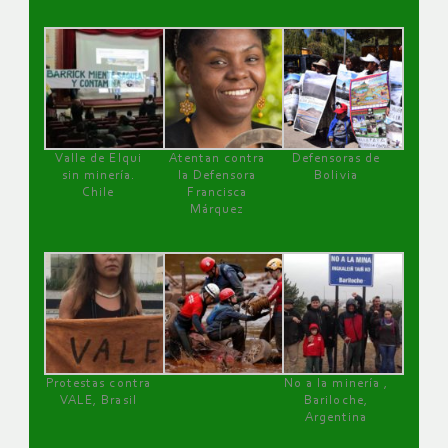
Valle de Elqui
Atentan contra
Defensoras de
sin minería.
la Defensora
Bolivia
Chile
Francisca
Márquez
Protestas contra
No a la minería ,
VALE, Brasil
Bariloche,
Argentina