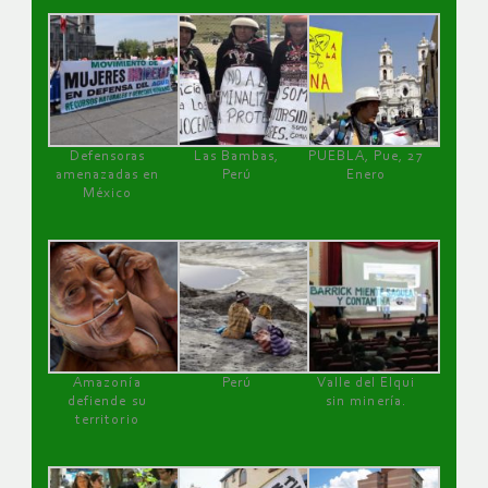
Defensoras
Las Bambas,
PUEBLA, Pue, 27
amenazadas en
Perú
Enero
México
Amazonía
Perú
Valle del Elqui
defiende su
sin minería.
territorio