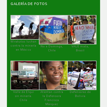
GALERÌA DE FOTOS
Wirakutas luchan
contra la minería
No a Dominga,
VALE mata,
en México
Chile
Brasil
Valle de Elqui
Atentan contra
Defensoras de
sin minería.
la Defensora
Bolivia
Chile
Francisca
Márquez