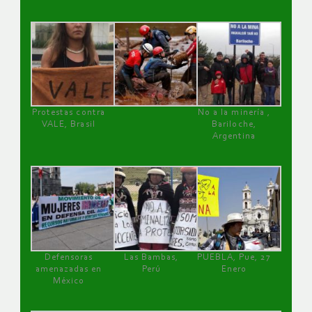
Protestas contra
No a la minería ,
VALE, Brasil
Bariloche,
Argentina
Defensoras
Las Bambas,
PUEBLA, Pue, 27
amenazadas en
Perú
Enero
México