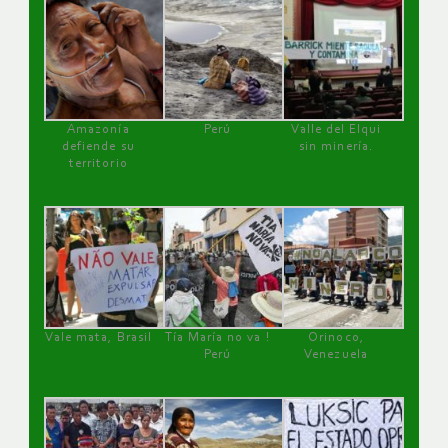
Amazonía
Perú
Valle del Elqui
defiende su
sin minería.
territorio
Vale mata, Brasil
Tía María no va !
Orinoco,
Perú
Venezuela