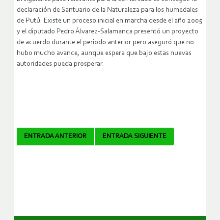
declaración de Santuario de la Naturaleza para los humedales
de Putú. Existe un proceso inicial en marcha desde el año 2005
y el diputado Pedro Álvarez-Salamanca presentó un proyecto
de acuerdo durante el periodo anterior pero aseguró que no
hubo mucho avance, aunque espera que bajo estas nuevas
autoridades pueda prosperar.
Navegador
ENTRADA ANTERIOR
ENTRADA SIGUIENTE
de
artículos