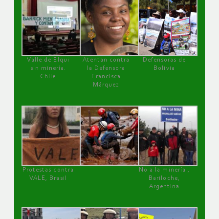
Valle de Elqui
Atentan contra
Defensoras de
sin minería.
la Defensora
Bolivia
Chile
Francisca
Márquez
Protestas contra
No a la minería ,
VALE, Brasil
Bariloche,
Argentina