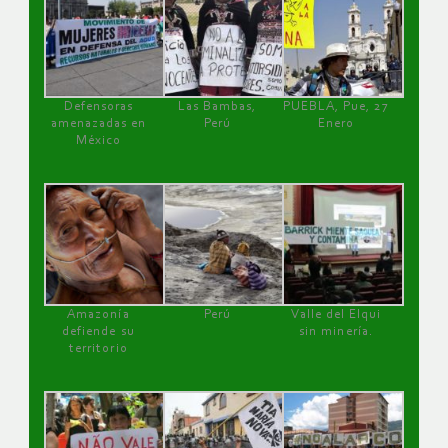
Defensoras
Las Bambas,
PUEBLA, Pue, 27
amenazadas en
Perú
Enero
México
Amazonía
Perú
Valle del Elqui
defiende su
sin minería.
territorio