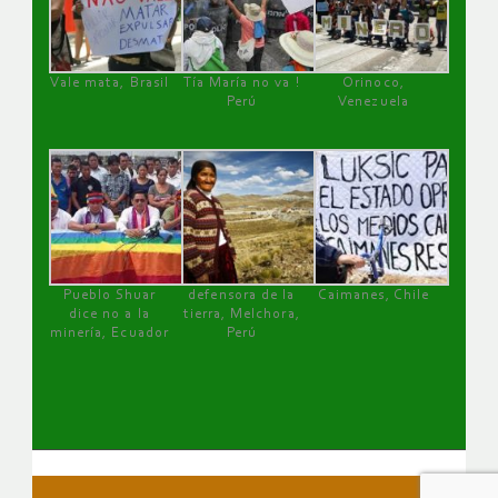
Vale mata, Brasil
Tía María no va !
Orinoco,
Perú
Venezuela
Pueblo Shuar
defensora de la
Caimanes, Chile
dice no a la
tierra, Melchora,
minería, Ecuador
Perú