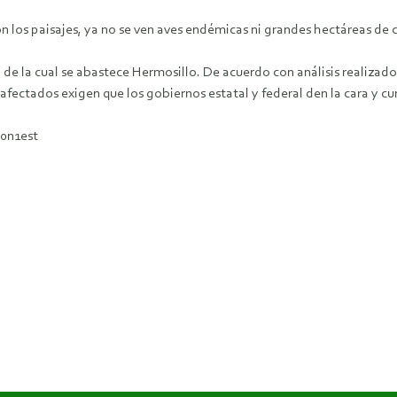
los paisajes, ya no se ven aves endémicas ni grandes hectáreas de cu
 de la cual se abastece Hermosillo. De acuerdo con análisis realizad
afectados exigen que los gobiernos estatal y federal den la cara y 
30n1est