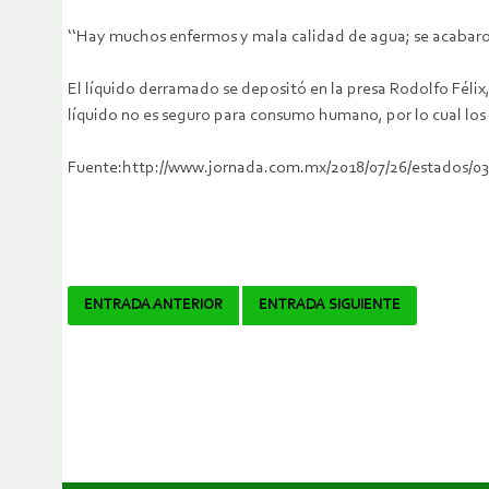
‘‘Hay muchos enfermos y mala calidad de agua; se acabaron 
El líquido derramado se depositó en la presa Rodolfo Félix,
líquido no es seguro para consumo humano, por lo cual los 
Fuente:http://www.jornada.com.mx/2018/07/26/estados/0
Navegador
ENTRADA ANTERIOR
ENTRADA SIGUIENTE
de
artículos