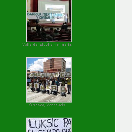
Valle del Elqui sin minería.
Orinoco, Venezuela