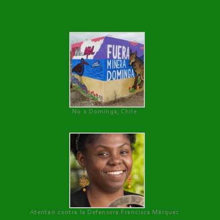
No a Dominga, Chile
Atentan contra la Defensora Francisca Márquez