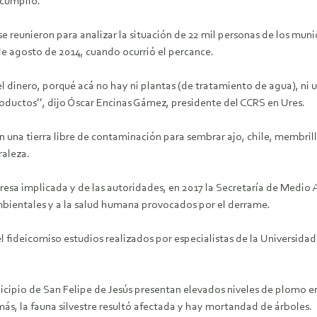
 cumplió.
e reunieron para analizar la situación de 22 mil personas de los mun
de agosto de 2014, cuando ocurrió el percance.
dinero, porqué acá no hay ni plantas (de tratamiento de agua), ni u
roductos’’, dijo Óscar Encinas Gámez, presidente del CCRS en Ures.
na tierra libre de contaminación para sembrar ajo, chile, membrillo,
raleza.
mpresa implicada y de las autoridades, en 2017 la Secretaría de Medi
bientales y a la salud humana provocados por el derrame.
 del fideicomiso estudios realizados por especialistas de la Univer
nicipio de San Felipe de Jesús presentan elevados niveles de plomo en
ás, la fauna silvestre resultó afectada y hay mortandad de árboles.