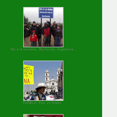
No a la minería , Bariloche, Argentina
PUEBLA, Pue, 27 Enero