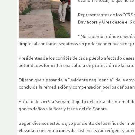
economía local, lo que no se
Representantes de los CCRS s
Baviácora y Ures desde el 6 
‘‘No sabemos dónde quedó el 
limpio; al contrario, seguimos sin poder vender nuestros p
Presidentes de los comités de cada pueblo afectado desean u
autoridades fomentar una cultura de protección de la natu
Dijeron que a pesar de la ‘‘evidente negligencia’’ de la e
concluida la remediación y compensación por los daños am
En julio de 2016 la Semarnat quitó del portal de Internet
graves daños a la flora y fauna del río Sonora.
Según diversos estudios, 70 por ciento de los niños del mu
elevadas concentraciones de sustancias cancerígenas; adem