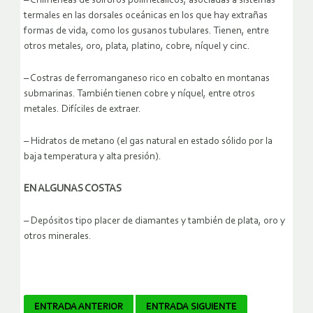
– Chimeneas de sulfuros polimetálicos, asociadas a sistemas
termales en las dorsales oceánicas en los que hay extrañas
formas de vida, como los gusanos tubulares. Tienen, entre
otros metales, oro, plata, platino, cobre, níquel y cinc.
– Costras de ferromanganeso rico en cobalto en montanas
submarinas. También tienen cobre y níquel, entre otros
metales. Difíciles de extraer.
– Hidratos de metano (el gas natural en estado sólido por la
baja temperatura y alta presión).
EN ALGUNAS COSTAS
– Depósitos tipo placer de diamantes y también de plata, oro y
otros minerales.
Navegador
ENTRADA ANTERIOR
ENTRADA SIGUIENTE