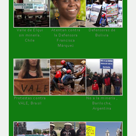
Valle de Elqui
Atentan contra
Defensoras de
sin minería.
la Defensora
Bolivia
Chile
Francisca
Márquez
Protestas contra
No a la minería ,
VALE, Brasil
Bariloche,
Argentina