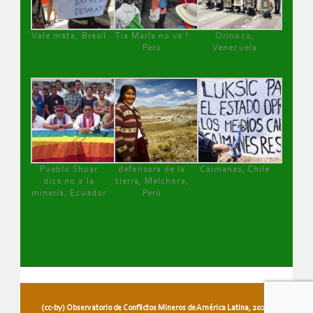
Vale mata, Brasil
Tía María no va !
Orinoco,
Perú
Venezuela
Pueblo Shuar
defensora de la
Caimanes, Chile
dice no a la
tierra, Melchora,
minería, Ecuador
Perú
(cc-by) Observatorio de Conflictos Mineros de América Latina, 2026