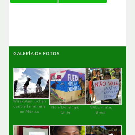
de
artículos
GALERÌA DE FOTOS
Wirakutas luchan
contra la minería
No a Dominga,
VALE mata,
en México
Chile
Brasil