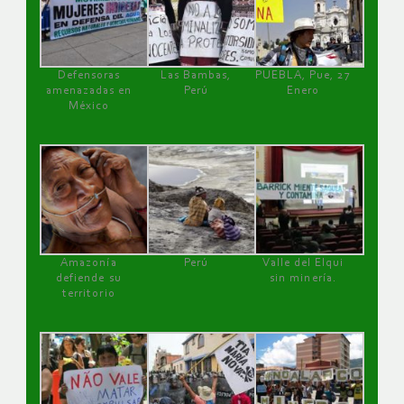
Defensoras
Las Bambas,
PUEBLA, Pue, 27
amenazadas en
Perú
Enero
México
Amazonía
Perú
Valle del Elqui
defiende su
sin minería.
territorio