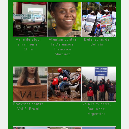
Valle de Elqui
Atentan contra
Defensoras de
sin minería.
la Defensora
Bolivia
Chile
Francisca
Márquez
Protestas contra
No a la minería ,
VALE, Brasil
Bariloche,
Argentina