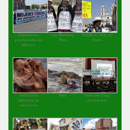
Defensoras
Las Bambas,
PUEBLA, Pue, 27
amenazadas en
Perú
Enero
México
Amazonía
Perú
Valle del Elqui
defiende su
sin minería.
territorio