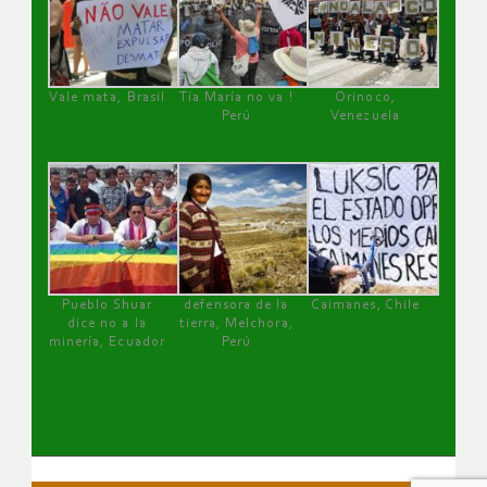
Vale mata, Brasil
Tía María no va !
Orinoco,
Perú
Venezuela
Pueblo Shuar
defensora de la
Caimanes, Chile
dice no a la
tierra, Melchora,
minería, Ecuador
Perú