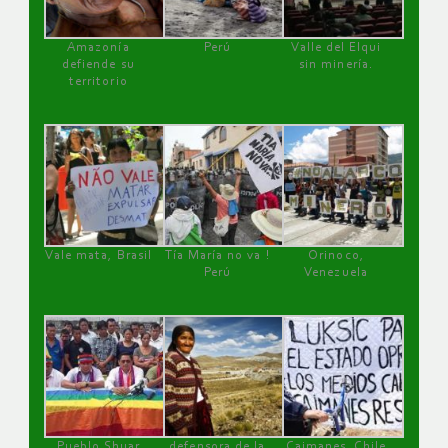
Amazonía
Perú
Valle del Elqui
defiende su
sin minería.
territorio
Vale mata, Brasil
Tía María no va !
Orinoco,
Perú
Venezuela
Pueblo Shuar
defensora de la
Caimanes, Chile