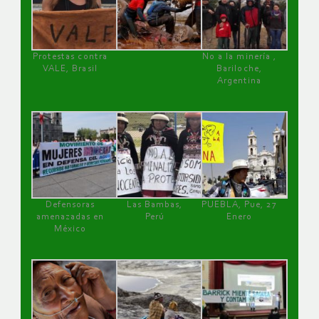
Protestas contra
No a la minería ,
VALE, Brasil
Bariloche,
Argentina
Defensoras
Las Bambas,
PUEBLA, Pue, 27
amenazadas en
Perú
Enero
México