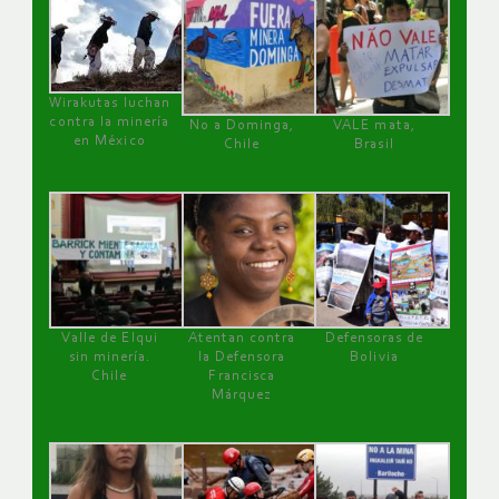
Wirakutas luchan
contra la minería
No a Dominga,
VALE mata,
en México
Chile
Brasil
Valle de Elqui
Atentan contra
Defensoras de
sin minería.
la Defensora
Bolivia
Chile
Francisca
Márquez