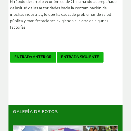
El rápido desarrollo económico de China ha ido acompañado
de laxitud de las autoridades hacia la contaminación de
muchas industrias, lo que ha causado problemas de salud
pública y manifestaciones exigiendo el cierre de algunas
factorías.
Navegador
ENTRADA ANTERIOR
ENTRADA SIGUIENTE
de
artículos
GALERÌA DE FOTOS