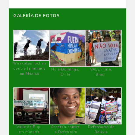
GALERÌA DE FOTOS
Wirakutas luchan
contra la minería
No a Dominga,
VALE mata,
en México
Chile
Brasil
Valle de Elqui
Atentan contra
Defensoras de
sin minería.
la Defensora
Bolivia