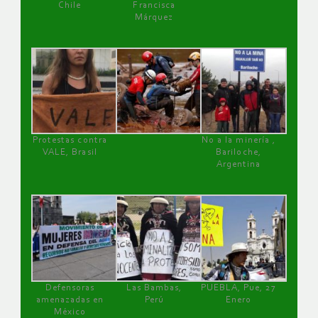
Chile
Francisca
Márquez
Protestas contra
No a la minería ,
VALE, Brasil
Bariloche,
Argentina
Defensoras
Las Bambas,
PUEBLA, Pue, 27
amenazadas en
Perú
Enero
México