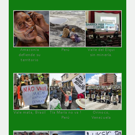
Amazonía
Perú
Valle del Elqui
defiende su
sin minería.
territorio
Vale mata, Brasil
Tía María no va !
Orinoco,
Perú
Venezuela