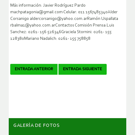
Más información: Javier Rodríguez Pardo
machpatagonia@gmail.com Celular: 011 1567485340Alder
Corsanigo aldercorsanigo@yahoo.com.arRamón Uspallata
rbalma1@yahoo.com.arContactos Comisión Prensa:Luis
Sanchez: 0261- 156 526346Graciela Stornini: 0261- 155
128380Mariano Nadalich: 0261- 155 758858
Navegador
ENTRADA ANTERIOR
ENTRADA SIGUIENTE
de
artículos
GALERÌA DE FOTOS