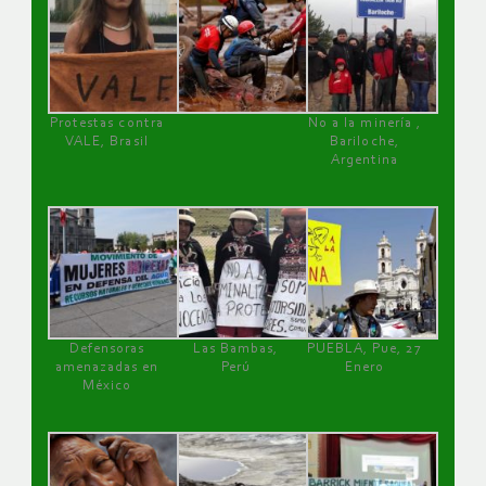
Protestas contra
No a la minería ,
VALE, Brasil
Bariloche,
Argentina
Defensoras
Las Bambas,
PUEBLA, Pue, 27
amenazadas en
Perú
Enero
México