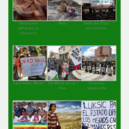
Amazonía
Perú
Valle del Elqui
defiende su
sin minería.
territorio
Vale mata, Brasil
Tía María no va !
Orinoco,
Perú
Venezuela