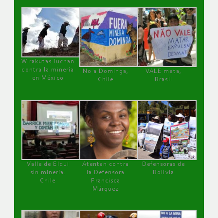
Wirakutas luchan
contra la minería
No a Dominga,
VALE mata,
en México
Chile
Brasil
Valle de Elqui
Atentan contra
Defensoras de
sin minería.
la Defensora
Bolivia
Chile
Francisca
Márquez