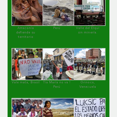
Amazonía
Perú
Valle del Elqui
defiende su
sin minería.
territorio
Vale mata, Brasil
Tía María no va !
Orinoco,
Perú
Venezuela