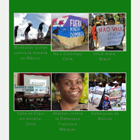
Wirakutas luchan
contra la minería
No a Dominga,
VALE mata,
en México
Chile
Brasil
Valle de Elqui
Atentan contra
Defensoras de
sin minería.
la Defensora
Bolivia
Chile
Francisca
Márquez