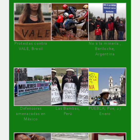
Protestas contra
No a la minería ,
VALE, Brasil
Bariloche,
Argentina
Defensoras
Las Bambas,
PUEBLA, Pue, 27
amenazadas en
Perú
Enero
México