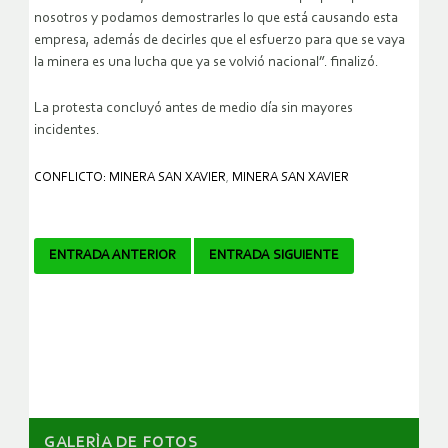
nosotros y podamos demostrarles lo que está causando esta
empresa, además de decirles que el esfuerzo para que se vaya
la minera es una lucha que ya se volvió nacional”. finalizó.
La protesta concluyó antes de medio día sin mayores
incidentes.
CONFLICTO: MINERA SAN XAVIER
,
MINERA SAN XAVIER
Navegador
ENTRADA ANTERIOR
ENTRADA SIGUIENTE
de
artículos
GALERÌA DE FOTOS