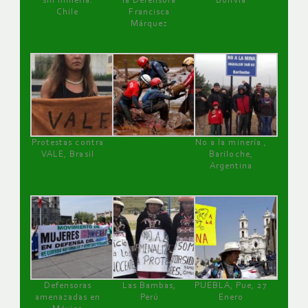
sin minería.
la Defensora
Bolivia
Chile
Francisca
Márquez
Protestas contra
No a la minería ,
VALE, Brasil
Bariloche,
Argentina
Defensoras
Las Bambas,
PUEBLA, Pue, 27
amenazadas en
Perú
Enero