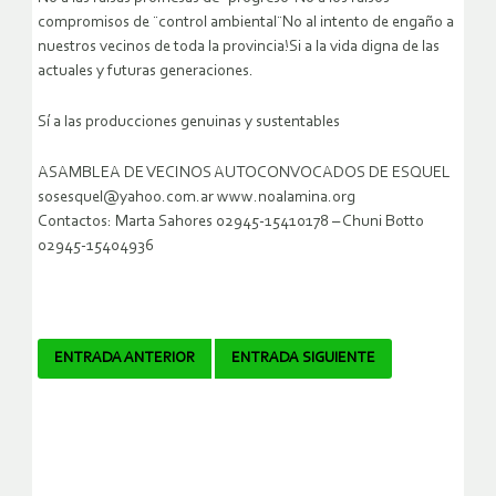
compromisos de ¨control ambiental¨No al intento de engaño a
nuestros vecinos de toda la provincia!Si a la vida digna de las
actuales y futuras generaciones.
Sí a las producciones genuinas y sustentables
ASAMBLEA DE VECINOS AUTOCONVOCADOS DE ESQUEL
sosesquel@yahoo.com.ar www.noalamina.org
Contactos: Marta Sahores 02945-15410178 – Chuni Botto
02945-15404936
Navegador
ENTRADA ANTERIOR
ENTRADA SIGUIENTE
de
artículos