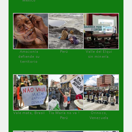
México
Amazonía
Perú
Valle del Elqui
defiende su
sin minería.
territorio
Vale mata, Brasil
Tía María no va !
Orinoco,
Perú
Venezuela