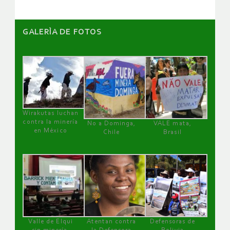
GALERÌA DE FOTOS
Wirakutas luchan
contra la minería
No a Dominga,
VALE mata,
en México
Chile
Brasil
Valle de Elqui
Atentan contra
Defensoras de