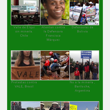
Valle de Elqui
Atentan contra
Defensoras de
sin minería.
la Defensora
Bolivia
Chile
Francisca
Márquez
Protestas contra
No a la minería ,
VALE, Brasil
Bariloche,
Argentina