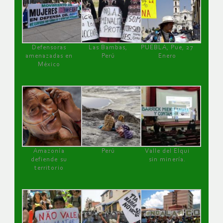
Defensoras
Las Bambas,
PUEBLA, Pue, 27
amenazadas en
Perú
Enero
México
Amazonía
Perú
Valle del Elqui
defiende su
sin minería.
territorio