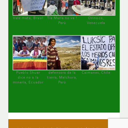
Vale mata, Brasil
Tía María no va !
Orinoco,
Perú
Venezuela
Pueblo Shuar
defensora de la
Caimanes, Chile
dice no a la
tierra, Melchora,
minería, Ecuador
Perú