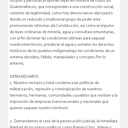
Grupos y personas proponen leyes en nombre de todos los
Guatemaltecos, que noresponden a una construcción social,
carentes de legitimidad, como hoy denunciamos elproyecto
donde un reducido y tradicional grupo de poder esta
promoviendo reformas ala Constitución, así como el impulso
de leyes ordinarias de minería, agua y consultascomunitarias,
con el fin de tener las condiciones idóneas para saquear
nuestrosterritorios, privatizar el agua y someter los derechos
históricos de los pueblos indígenasbajo las condiciones de un
sistema obsoleto, fallido, manipulador y corrupto.Por lo
anterior,
DEMANDAMOS.
1. Nuestro rechazo y total condena a las políticas de
militarización, represión y criminalización de nuestros
hermanos, hermanas, comunidades y pueblos que resisten a la
imposición de empresas transnacionales y nacionales que
quieren saquear nuestro territorio.
2. Demandamos el cese de la persecución judicial, la inmediata
libertad de los presos políticos como Ramiro Choc, líderes y