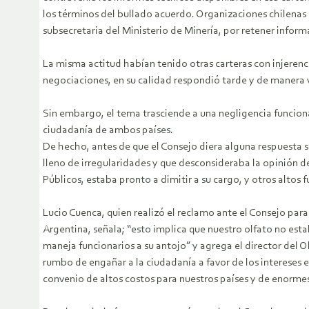
los términos del bullado acuerdo.
Organizaciones chilenas r
subsecretaria del Ministerio de Minería, por retener inform
La misma actitud habían tenido otras carteras con injerenc
negociaciones, en su calidad respondió tarde y de manera
Sin embargo, el tema trasciende a una negligencia funcionar
ciudadanía de ambos países.
De hecho, antes de que el Consejo diera alguna respuesta s
lleno de irregularidades y que desconsideraba la opinión de
Públicos, estaba pronto a dimitir a su cargo, y otros altos
Lucio Cuenca, quien realizó el reclamo ante el Consejo par
Argentina, señala; “esto implica que nuestro olfato no e
maneja funcionarios a su antojo” y agrega el director del 
rumbo de engañar a la ciudadanía a favor de los intereses
convenio de altos costos para nuestros países y de enorme