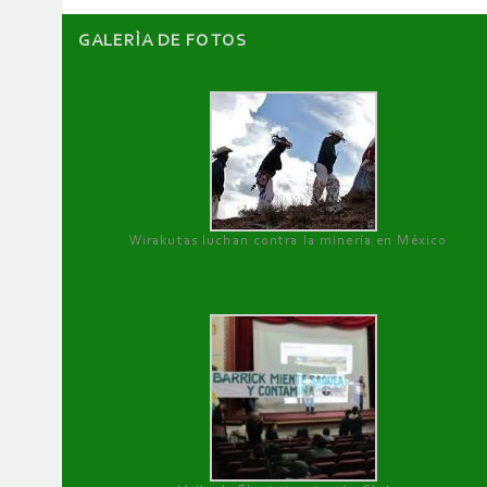
GALERÌA DE FOTOS
Wirakutas luchan contra la minería en México