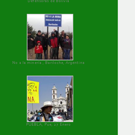
Defensoras de Bolivia
No a la minería , Bariloche, Argentina
PUEBLA, Pue, 27 Enero