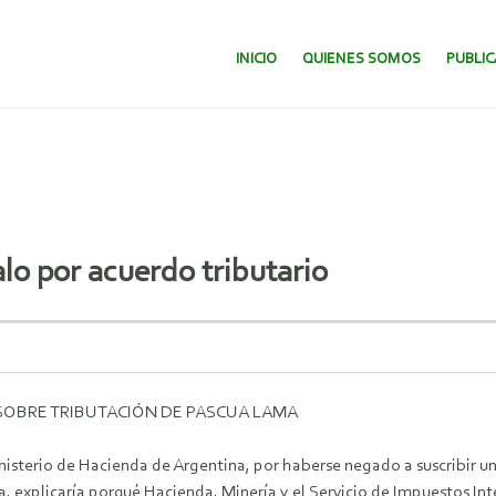
SALTAR AL CONTENIDO.
INICIO
QUIENES SOMOS
PUBLI
lo por acuerdo tributario
 SOBRE TRIBUTACIÓN DE PASCUA LAMA
inisterio de Hacienda de Argentina, por haberse negado a suscribir un
a, explicaría porqué Hacienda, Minería y el Servicio de Impuestos In