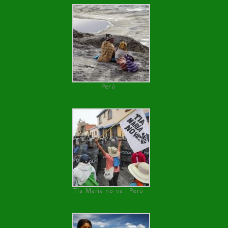
Perú
Tía María no va ! Perú