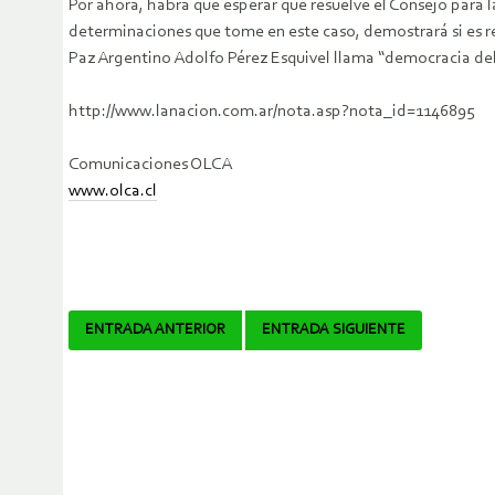
Por ahora, habrá que esperar qué resuelve el Consejo para 
determinaciones que tome en este caso, demostrará si es rea
Paz Argentino Adolfo Pérez Esquivel llama “democracia del
http://www.lanacion.com.ar/nota.asp?nota_id=1146895
Comunicaciones OLCA
www.olca.cl
Navegador
ENTRADA ANTERIOR
ENTRADA SIGUIENTE
de
artículos