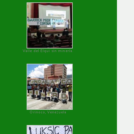
Valle del Elqui sin minería.
Orinoco, Venezuela