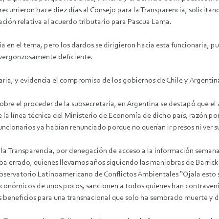
ecurrieron hace diez días al Consejo para la Transparencia, solicitan
ación relativa al acuerdo tributario para Pascua Lama.
ia en el tema, pero los dardos se dirigieron hacia esta funcionaria, 
 vergonzosamente deficiente.
ia, y evidencia el compromiso de los gobiernos de Chile y Argentina a
obre el proceder de la subsecretaria, en Argentina se destapó que el
 la línea técnica del Ministerio de Economía de dicho país, razón po
 funcionarios ya habían renunciado porque no querían ir presos ni ver
a la Transparencia, por denegación de acceso a la información semana
staba errado, quienes llevamos años siguiendo las maniobras de Bar
Observatorio Latinoamericano de Conflictos Ambientales “Ojala esto 
 económicos de unos pocos, sancionen a todos quienes han contraveni
s beneficios para una transnacional que solo ha sembrado muerte y 