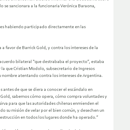
do se sancionara a la funcionaria Verónica Baraona,
pues habiendo participado directamente en las
 favor de Barrick Gold, y contra los intereses de la
 acuerdo bilateral “que destrababa el proyecto”, estaba
r la que Cristian Modolo, subsecretario de Ingresos
 su nombre atentando contra los intereses de Argentina.
s antes de que se diera a conocer el escándalo en
rick Gold, sabemos cómo opera, cómo compra voluntades y
sirva para que las autoridades chilenas enmienden el
do su misión de velar por el bien común, y desechen un
destrucción en todos los lugares donde ha operado.”