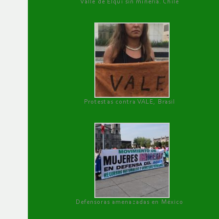
Valle de Elqui sin minería. Chile
Protestas contra VALE, Brasil
Defensoras amenazadas en México