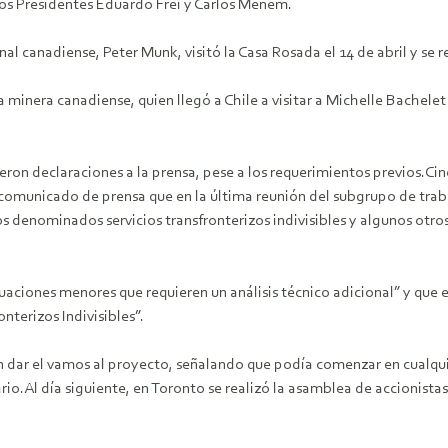
los Presidentes Eduardo Frei y Carlos Menem.
al canadiense, Peter Munk, visitó la Casa Rosada el 14 de abril y se r
 minera canadiense, quien llegó a Chile a visitar a Michelle Bachelet
eron declaraciones a la prensa, pese a los requerimientos previos.Cin
n comunicado de prensa que en la última reunión del subgrupo de trab
los denominados servicios transfronterizos indivisibles y algunos otr
uaciones menores que requieren un análisis técnico adicional” y que
nterizos Indivisibles”.
n dar el vamos al proyecto, señalando que podía comenzar en cualqui
rio.Al día siguiente, en Toronto se realizó la asamblea de accionista