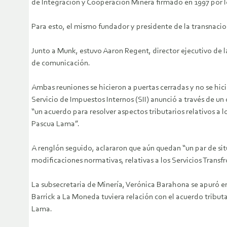
de Integración y Cooperación Minera firmado en 1997 por 
Para esto, el mismo fundador y presidente de la transnacion
Junto a Munk, estuvo Aaron Regent, director ejecutivo de la
de comunicación.
Ambas reuniones se hicieron a puertas cerradas y no se hici
Servicio de Impuestos Internos (SII) anunció a través de u
“un acuerdo para resolver aspectos tributarios relativos a 
Pascua Lama”.
A renglón seguido, aclararon que aún quedan “un par de sit
modificaciones normativas, relativas a los Servicios Transfro
La subsecretaria de Minería, Verónica Barahona se apuró e
Barrick a La Moneda tuviera relación con el acuerdo tributa
Lama.