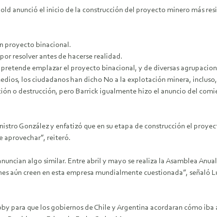
Gold anunció el inicio de la construcción del proyecto minero más res
n proyecto binacional.
or resolver antes de hacerse realidad.
 pretende emplazar el proyecto binacional, y de diversas agrupacio
edios, los ciudadanos han dicho No a la explotación minera, incluso
ión o destrucción, pero Barrick igualmente hizo el anuncio del comie
nistro González y enfatizó que en su etapa de construcción el proye
 aprovechar”, reiteró.
 anuncian algo similar. Entre abril y mayo se realiza la Asamblea Anu
nes aún creen en esta empresa mundialmente cuestionada”, señaló L
bby para que los gobiernos de Chile y Argentina acordaran cómo iba 