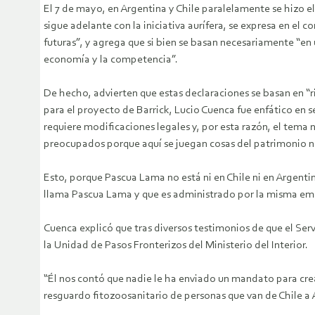
El 7 de mayo, en Argentina y Chile paralelamente se hizo e
sigue adelante con la iniciativa aurífera, se expresa en el
futuras”, y agrega que si bien se basan necesariamente “e
economía y la competencia”.
De hecho, advierten que estas declaraciones se basan en “r
para el proyecto de Barrick, Lucio Cuenca fue enfático en
requiere modificaciones legales y, por esta razón, el tem
preocupados porque aquí se juegan cosas del patrimonio n
Esto, porque Pascua Lama no está ni en Chile ni en Argenti
llama Pascua Lama y que es administrado por la misma em
Cuenca explicó que tras diversos testimonios de que el Serv
la Unidad de Pasos Fronterizos del Ministerio del Interior.
“Él nos contó que nadie le ha enviado un mandato para crea
resguardo fitozoosanitario de personas que van de Chile a 