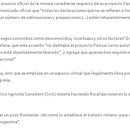
l anuncio oficial de la minera canadiense respecto de su proyecto P
 comunicado oficial que “todas las declaraciones que no se refieren a 
n un número de estimaciones y presunciones (…) están inherentemente
iesgos conocidos como desconocidos, incertezas y otros factores”.En
 señalar que este acuerdo “no destraba el proyecto Pascua Lama auto
a no está absolutamente liberado”, y agrega que quienes han seguido
acional”.
na, sino que se emplaza en un espacio virtual que legalmente lleva p
presa.
icio Agrícola Ganadero (SAG) estaría haciendo fiscalizaciones en la 
r un paso fronterizo -tal como lo establece el tratado minero- para 
Argentina”.