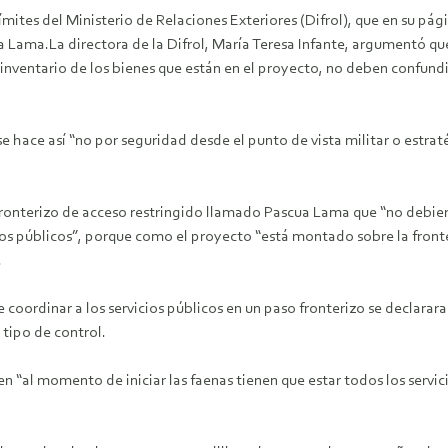
ites del Ministerio de Relaciones Exteriores (Difrol), que en su págin
 Lama.La directora de la Difrol, María Teresa Infante, argumentó que 
ventario de los bienes que están en el proyecto, no deben confundir
e hace así “no por seguridad desde el punto de vista militar o estrat
ronterizo de acceso restringido llamado Pascua Lama que “no debiera
ios públicos”, porque como el proyecto “está montado sobre la fronter
.
e coordinar a los servicios públicos en un paso fronterizo se declar
tipo de control.
n “al momento de iniciar las faenas tienen que estar todos los servi