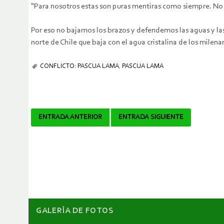
“Para nosotros estas son puras mentiras como siempre. No c
Por eso no bajamos los brazos y defendemos las aguas y la
norte de Chile que baja con el agua cristalina de los milenar
CONFLICTO: PASCUA LAMA
,
PASCUA LAMA
Navegador
ENTRADA ANTERIOR
ENTRADA SIGUIENTE
de
artículos
GALERÌA DE FOTOS