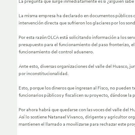
La pregunta que surge inmediatamente es si ¿alguien sabe 
La misma empresa ha declarado en documentos públicos que 
intervención directa que sufrieron los glaciares por los son
Por esta razón OLCA está solicitando información a los servi
presupuesto para el funcionamiento del paso fronterizo, el 
funcionamiento del control aduanero.
Ante esto, diversas organizaciones del valle del Huasco, 
por inconstitucionalidad.
Esto, porque los dineros que ingresan al Fisco, no puede
funcionarios públicos y fiscalicen su proyecto, dándose la 
Por ahora habrá que quedarse con las voces del valle del H
Así lo sostiene Natanael Vivanco, dirigente y agricultor or
mantienen el llamado a movilizarse para rechazar este pr