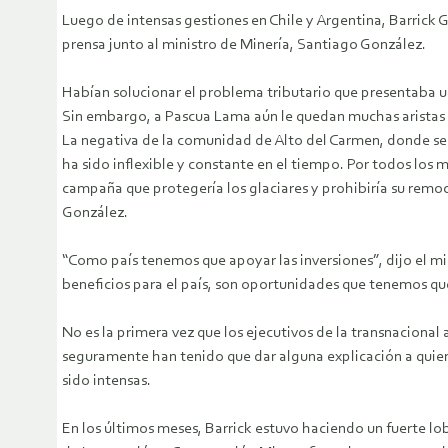
Luego de intensas gestiones en Chile y Argentina, Barrick 
prensa junto al ministro de Minería, Santiago González.
Habían solucionar el problema tributario que presentaba u
Sin embargo, a Pascua Lama aún le quedan muchas aristas p
La negativa de la comunidad de Alto del Carmen, donde se
ha sido inflexible y constante en el tiempo.
Por todos los m
campaña que protegería los glaciares y prohibiría su remoc
González.
“Como país tenemos que apoyar las inversiones”, dijo el mi
beneficios para el país, son oportunidades que tenemos que
No es la primera vez que los ejecutivos de la transnacional
seguramente han tenido que dar alguna explicación a quie
sido intensas.
En los últimos meses, Barrick estuvo haciendo un fuerte lo