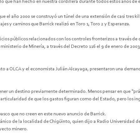
lo que han hecho en nuestra cordillera durante todos estos años de 
el año 2000 se construyó un túnel de una extensión de casi tres kil
dajes y caminos que Barrick realizó en Toro 1, Toro 2 y Esperanza.
cios públicos relacionados con los controles fronterizos a través de 
ministerio de Minería, a través del Decreto 116 el 9 de enero de 2003,
junto a OLCA y el economista Julián Alcayaga, presentaron una deman
n tener un destino previamente determinado. Menos pensar en que “p
particularidad de que los gastos figuran como del Estado, pero los i
uasco que no creen en este nuevo anuncio de Barrick.
gánico de la localidad de Chigüinto, quien dijo a Radio Universidad d
oyecto minero.