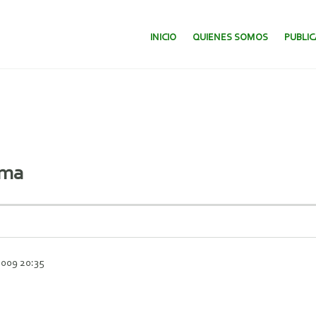
SALTAR AL CONTENIDO.
INICIO
QUIENES SOMOS
PUBLI
ama
2009 20:35