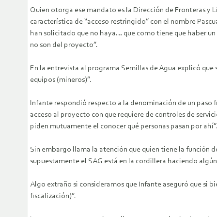
Quien otorga ese mandato es la Dirección de Fronteras y Lím
característica de “acceso restringido” con el nombre Pascua
han solicitado que no haya… que como tiene que haber un in
no son del proyecto”.
En la entrevista al programa Semillas de Agua explicó que s
equipos (mineros)”.
Infante respondió respecto a la denominación de un paso f
acceso al proyecto con que requiere de controles de servic
piden mutuamente el conocer qué personas pasan por ahí”
Sin embargo llama la atención que quien tiene la función d
supuestamente el SAG está en la cordillera haciendo algún 
Algo extraño si consideramos que Infante aseguró que si bie
fiscalización)”.