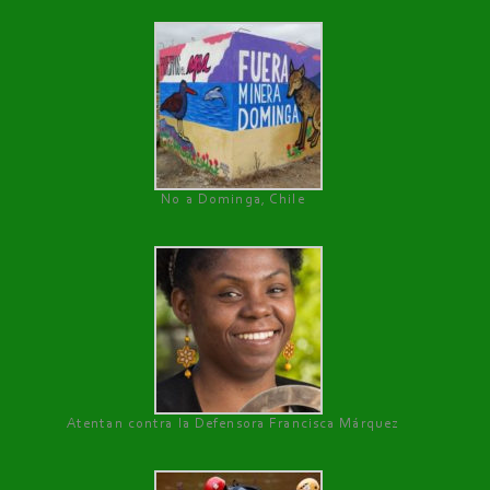
No a Dominga, Chile
Atentan contra la Defensora Francisca Márquez