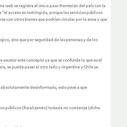
a web se registra el único paso fronterizo del país con la
“el acceso es restringido, porque los servicios públicos
se con otros bienes que podrían circular por la zona y que
égico, sino que por seguridad de las personas y de los
 asustar este concepto ya que se confunde lo que es el
a, se puede pasar al otro lado y Argentina y Chile se
ara absolutamente desinformado, esto pese a que
cios públicos (fiscalizando) todavía no comienza (dicha