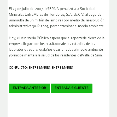
El 25 de julio del 2007, laSERNA penalizó a la Sociedad
Minerales EntreMares de Honduras, S.A. de C.V. al pago de
unamulta de un millón de lempiras por medio de laresolución
administrativa 30-R 2007, porcontaminar el medio ambiente.
Hoy, el Ministerio Público espera que el reportede cierre de la
empresa llegue con los resultadosde los estudios de los
laboratorios sobre losdaños ocasionados al medio ambiente
yprincipalmente a la salud de los residentes delValle de Siria.
CONFLICTO: ENTRE MARES
,
ENTRE MARES
Navegador
ENTRADA ANTERIOR
ENTRADA SIGUIENTE
de
artículos