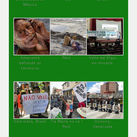
México
Amazonía
Perú
Valle del Elqui
defiende su
sin minería.
territorio
Vale mata, Brasil
Tía María no va !
Orinoco,
Perú
Venezuela