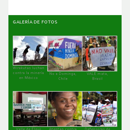
GALERÌA DE FOTOS
Wirakutas luchan
contra la minería
No a Dominga,
VALE mata,
en México
Chile
Brasil
Valle de Elqui
Atentan contra
Defensoras de