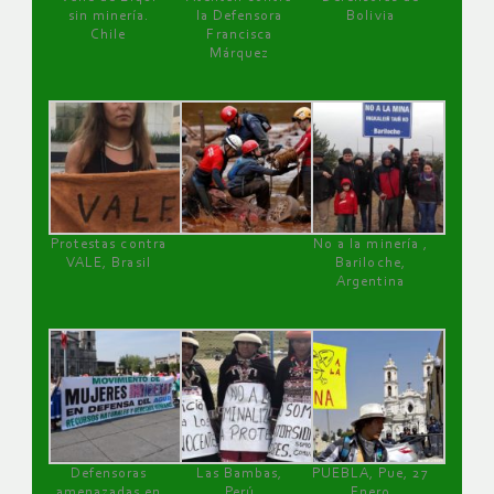
sin minería.
la Defensora
Bolivia
Chile
Francisca
Márquez
Protestas contra
No a la minería ,
VALE, Brasil
Bariloche,
Argentina
Defensoras
Las Bambas,
PUEBLA, Pue, 27
amenazadas en
Perú
Enero