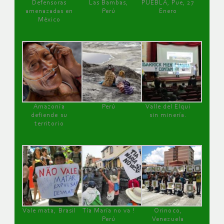
Defensoras
Las Bambas,
PUEBLA, Pue, 27
amenazadas en
Perú
Enero
México
Amazonía
Perú
Valle del Elqui
defiende su
sin minería.
territorio
Vale mata, Brasil
Tía María no va !
Orinoco,
Perú
Venezuela