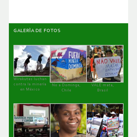
artículos
GALERÌA DE FOTOS
Wirakutas luchan
contra la minería
No a Dominga,
VALE mata,
en México
Chile
Brasil