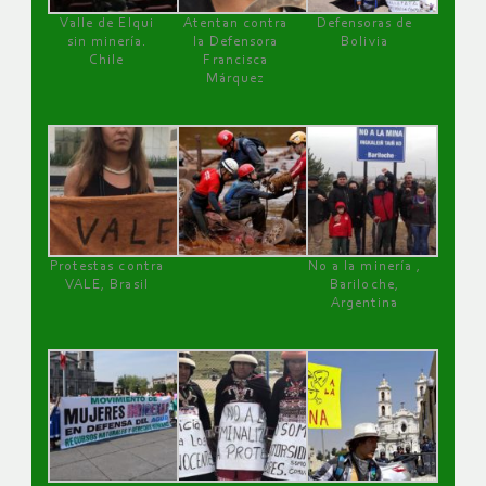
Valle de Elqui
Atentan contra
Defensoras de
sin minería.
la Defensora
Bolivia
Chile
Francisca
Márquez
Protestas contra
No a la minería ,
VALE, Brasil
Bariloche,
Argentina