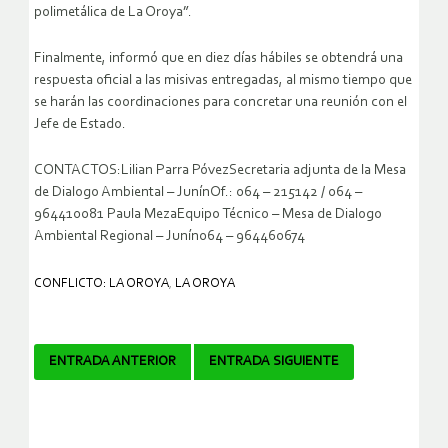
polimetálica de La Oroya”.
Finalmente, informó que en diez días hábiles se obtendrá una
respuesta oficial a las misivas entregadas, al mismo tiempo que
se harán las coordinaciones para concretar una reunión con el
Jefe de Estado.
CONTACTOS:Lilian Parra PóvezSecretaria adjunta de la Mesa
de Dialogo Ambiental – JunínOf.: 064 – 215142 / 064 –
964410081 Paula MezaEquipo Técnico – Mesa de Dialogo
Ambiental Regional – Junín064 – 964460674
CONFLICTO: LA OROYA
,
LA OROYA
Navegador
ENTRADA ANTERIOR
ENTRADA SIGUIENTE
de