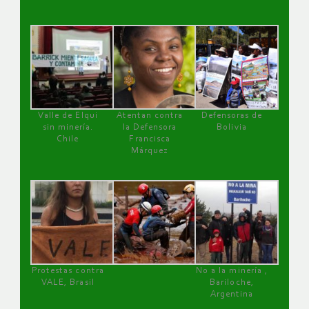
Valle de Elqui
Atentan contra
Defensoras de
sin minería.
la Defensora
Bolivia
Chile
Francisca
Márquez
Protestas contra
No a la minería ,
VALE, Brasil
Bariloche,
Argentina