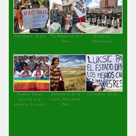
Vale mata, Brasil
Tía María no va !
Orinoco,
Perú
Venezuela
Pueblo Shuar
defensora de la
Caimanes, Chile
dice no a la
tierra, Melchora,
minería, Ecuador
Perú