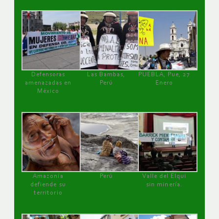
Defensoras
Las Bambas,
PUEBLA, Pue, 27
amenazadas en
Perú
Enero
México
Amazonía
Perú
Valle del Elqui
defiende su
sin minería.
territorio