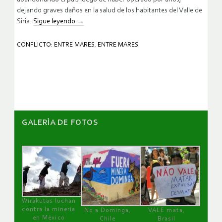
dejando graves daños en la salud de los habitantes del Valle de
Siria.
Sigue leyendo
→
CONFLICTO: ENTRE MARES
,
ENTRE MARES
GALERÌA DE FOTOS
Wirakutas luchan
contra la minería
No a Dominga,
VALE mata,
en México
Chile
Brasil