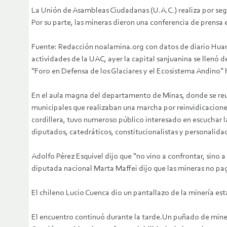
La Unión de Asambleas Ciudadanas (U.A.C.) realiza por seg
Por su parte, las mineras dieron una conferencia de prensa e
Fuente: Redacción noalamina.org con datos de diario Huar
actividades de la UAC, ayer la capital sanjuanina se llenó d
“Foro en Defensa de los Glaciares y el Ecosistema Andino”
En el aula magna del departamento de Minas, donde se reu
municipales que realizaban una marcha por reinvidicacione
cordillera, tuvo numeroso público interesado en escuchar la
diputados, catedráticos, constitucionalistas y personalida
Adolfo Pérez Esquivel dijo que “no vino a confrontar, sino a a
diputada nacional Marta Maffei dijo que las mineras no pa
El chileno Lucio Cuenca dio un pantallazo de la minería est
El encuentro continuó durante la tarde.Un puñado de minero