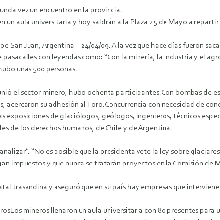
unda vez un encuentro en la provincia.
n un aula universitaria y hoy saldrán a la Plaza 25 de Mayo a repartir
pe San Juan, Argentina – 24/04/09.
A la vez que hace días fueron sa
e pasacalles con leyendas como: “Con la minería, la industria y el agr
 hubo unas 500 personas.
nió el sector minero, hubo ochenta participantes.Con bombas de es
s, acercaron su adhesión al Foro.Concurrencia con necesidad de cono
s exposiciones de glaciólogos, geólogos, ingenieros, técnicos especia
des de los derechos humanos, de Chile y de Argentina.
nalizar”. “No es posible que la presidenta vete la ley sobre glaciares”,
gan impuestos y que nunca se tratarán proyectos en la Comisión de M
atal trasandina y aseguró que en su país hay empresas que interviene
sLos mineros llenaron un aula universitaria con 80 presentes para u