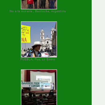
No a la minería , Bariloche, Argentina
PUEBLA, Pue, 27 Enero