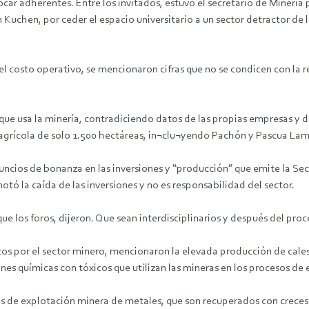
car adherentes. Entre los invitados, estuvo el secretario de Minería 
Kuchen, por ceder el espacio universitario a un sector detractor de l
l costo operativo, se mencionaron cifras que no se condicen con la rea
e usa la minería, contradiciendo datos de las propias empresas y de
agrícola de solo 1.500 hectáreas, in¬clu¬yendo Pachón y Pascua Lam
ios de bonanza en las inversiones y “producción” que emite la Secr
notó la caída de las inversiones y no es responsabilidad del sector.
los foros, dijeron. Que sean interdisciplinarios y después del proce
os por el sector minero, mencionaron la elevada producción de cales
es químicas con tóxicos que utilizan las mineras en los procesos de 
s de explotación minera de metales, que son recuperados con creces p