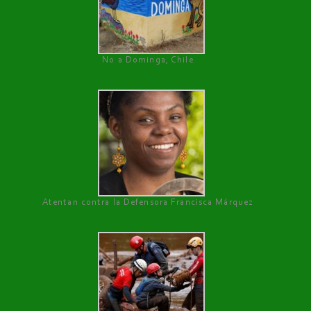
No a Dominga, Chile
Atentan contra la Defensora Francisca Márquez