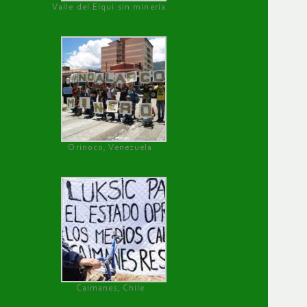
Valle del Elqui sin minería.
Orinoco, Venezuela
Caimanes, Chile