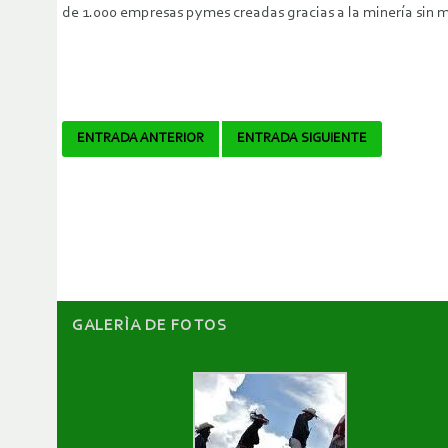
de 1.000 empresas pymes creadas gracias a la minería sin m
Navegador
ENTRADA ANTERIOR
ENTRADA SIGUIENTE
de
artículos
GALERÌA DE FOTOS