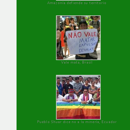
Amazonía defiende su territorio
Vale mata, Brasil
Pueblo Shuar dice no a la minería, Ecuador