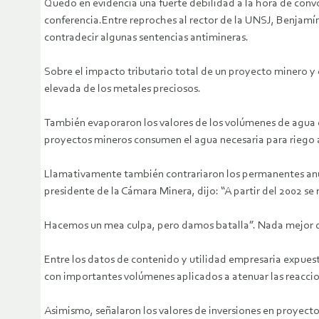
Quedó en evidencia una fuerte debilidad a la hora de convo
conferencia.Entre reproches al rector de la UNSJ, Benjamín 
contradecir algunas sentencias antimineras.
Sobre el impacto tributario total de un proyecto minero y e
elevada de los metales preciosos.
También evaporaron los valores de los volúmenes de agua qu
proyectos mineros consumen el agua necesaria para riego 
Llamativamente también contrariaron los permanentes anunc
presidente de la Cámara Minera, dijo: “A partir del 2002 se 
Hacemos un mea culpa, pero damos batalla”. Nada mejor que 
Entre los datos de contenido y utilidad empresaria expuest
con importantes volúmenes aplicados a atenuar las reaccion
Asimismo, señalaron los valores de inversiones en proyecto