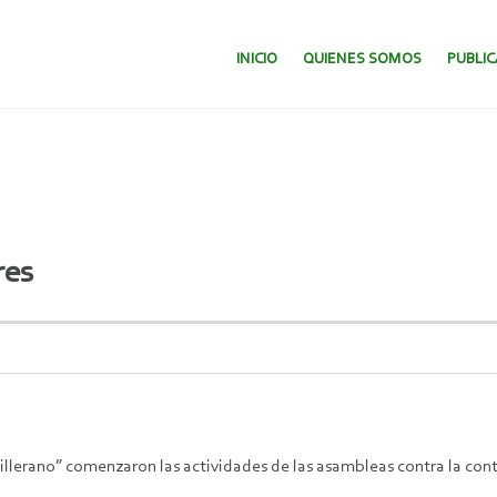
SALTAR AL CONTENIDO.
INICIO
QUIENES SOMOS
PUBLI
res
dillerano” comenzaron las actividades de las asambleas contra la con